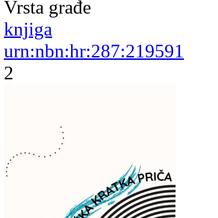
Vrsta građe
knjiga
urn:nbn:hr:287:219591
2