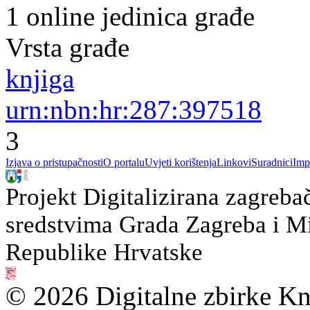
1 online jedinica građe
Vrsta građe
knjiga
urn:nbn:hr:287:397518
3
Izjava o pristupačnosti
O portalu
Uvjeti korištenja
Linkovi
Suradnici
Imp
Projekt Digitalizirana zagreba
sredstvima Grada Zagreba i Min
Republike Hrvatske
© 2026 Digitalne zbirke Kn