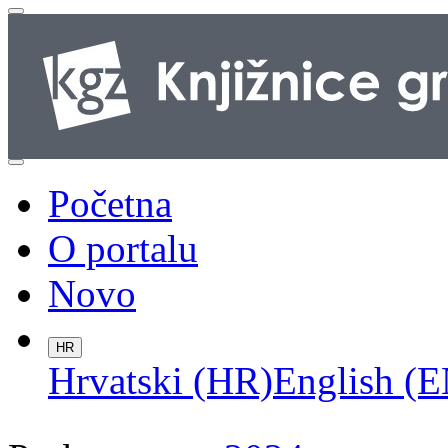
Početna
O portalu
Novo
HR
Hrvatski (HR)
English (E