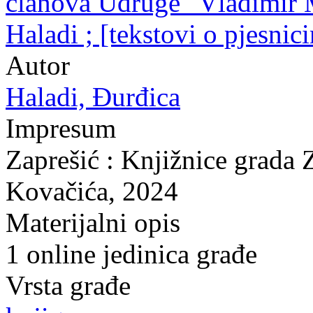
članova Udruge "Vladimir M
Haladi ; [tekstovi o pjesni
Autor
Haladi, Đurđica
Impresum
Zaprešić : Knjižnice grada 
Kovačića, 2024
Materijalni opis
1 online jedinica građe
Vrsta građe