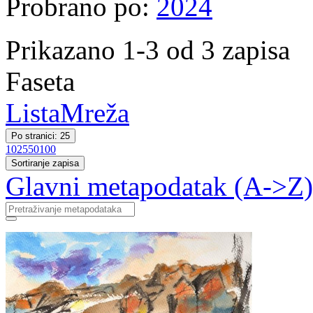
Probrano po:
2024
Prikazano 1-3 od 3 zapisa
Faseta
Lista
Mreža
Po stranici: 25
10
25
50
100
Sortiranje zapisa
Glavni metapodatak (A->Z)