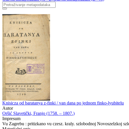
Knisicza od baratanya z-finki / van dana po jednom finko-lyubitelu
Autor
Oršić Slavetički, Franjo (1758. – 1807.)
Impresum
Vu Zagrebu : pritizkano vu czesz. kraly. szlobodnoj Novoszelzkoj szl
Materijalni opis