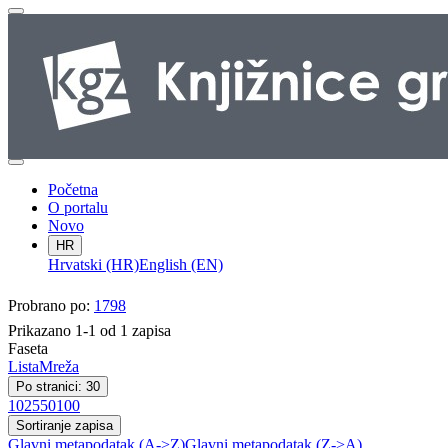
Početna
O portalu
Novo
HR
Hrvatski (HR)
English (EN)
Probrano po:
1798
Prikazano 1-1 od 1 zapisa
Faseta
Lista
Mreža
Po stranici: 30
10
25
50
100
Sortiranje zapisa
Glavni metapodatak (A->Z)
Glavni metapodatak (Z->A)