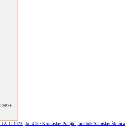
12. 1. 1973., br. 418 / Krunoslav Pranjić ; urednik Stanislav Škunca