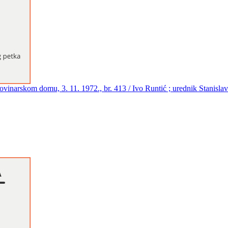
Novinarskom domu, 3. 11. 1972., br. 413 / Ivo Runtić ; urednik Stanisla