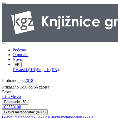
Početna
O portalu
Novo
HR
Hrvatski (HR)
English (EN)
Probrano po:
2018
Prikazano 1-50 od 66 zapisa
Faseta
Lista
Mreža
Po stranici: 50
10
25
50
100
Glavni metapodatak (A->Z)
Glavni metapodatak (A->Z)
Glavni metapodatak (Z->A)