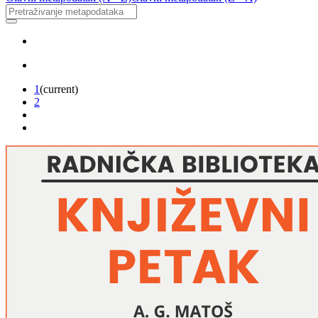
1
(current)
2