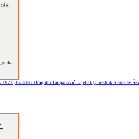
73., br. 438 / Dragutin Tadijanović ... [et al.] ; urednik Stanislav Š