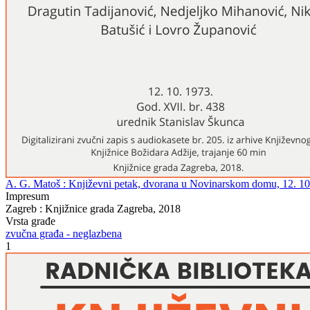
A. G. Matoš : Književni petak, dvorana u Novinarskom domu, 12. 10. 19
Impresum
Zagreb : Knjižnice grada Zagreba, 2018
Vrsta građe
zvučna građa - neglazbena
1