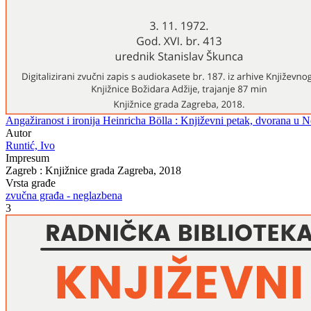
Angažiranost i ironija Heinricha Bölla : Književni petak, dvorana u 
Autor
Runtić, Ivo
Impresum
Zagreb : Knjižnice grada Zagreba, 2018
Vrsta građe
zvučna građa - neglazbena
3