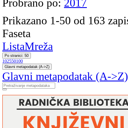
Probrano po:
2017
Prikazano 1-50 od 163 zapi
Faseta
Lista
Mreža
Po stranici: 50
10
25
50
100
Glavni metapodatak (A->Z)
Glavni metapodatak (A->Z)