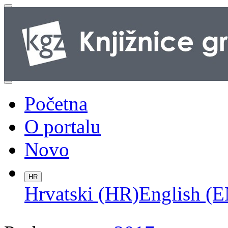
Početna
O portalu
Novo
HR
Hrvatski (HR)
English (E