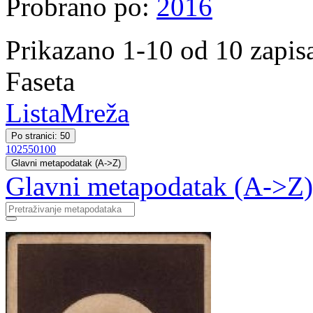
Probrano po:
2016
Prikazano 1-10 od 10 zapis
Faseta
Lista
Mreža
Po stranici: 50
10
25
50
100
Glavni metapodatak (A->Z)
Glavni metapodatak (A->Z)