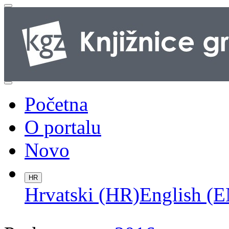
Početna
O portalu
Novo
HR
Hrvatski (HR)
English (E