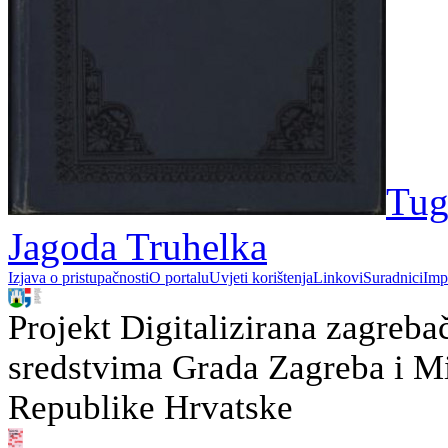
Tug
Jagoda Truhelka
Izjava o pristupačnosti
O portalu
Uvjeti korištenja
Linkovi
Suradnici
Imp
Projekt Digitalizirana zagreba
sredstvima Grada Zagreba i Min
Republike Hrvatske