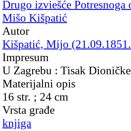
Drugo izviešće Potresnoga 
Mišo Kišpatić
Autor
Kišpatić, Mijo (21.09.1851.
Impresum
U Zagrebu : Tisak Dioničke
Materijalni opis
16 str. ; 24 cm
Vrsta građe
knjiga