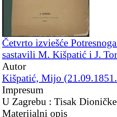
Četvrto izviešće Potresnoga
sastavili M. Kišpatić i J. To
Autor
Kišpatić, Mijo (21.09.1851.
Impresum
U Zagrebu : Tisak Dioničke
Materijalni opis