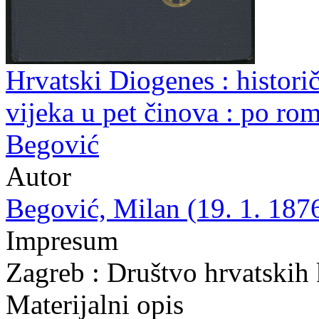
Hrvatski Diogenes : histori
vijeka u pet činova : po r
Begović
Autor
Begović, Milan (19. 1. 1876
Impresum
Zagreb : Društvo hrvatskih
Materijalni opis