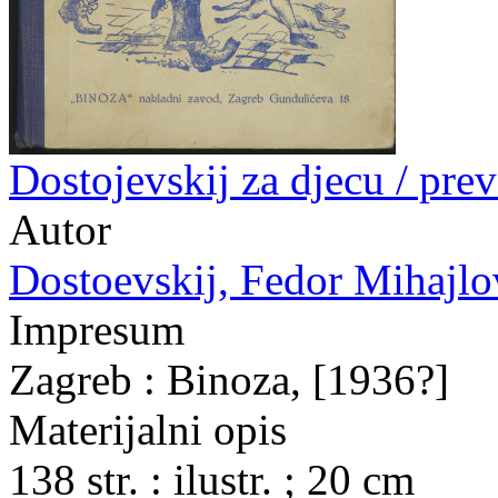
Dostojevskij za djecu / prev
Autor
Dostoevskij, Fedor Mihajlov
Impresum
Zagreb : Binoza, [1936?]
Materijalni opis
138 str. : ilustr. ; 20 cm