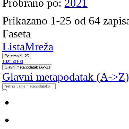
Probrano po:
2021
Prikazano 1-25 od 64 zapis
Faseta
Lista
Mreža
Po stranici: 25
10
25
50
100
Glavni metapodatak (A->Z)
Glavni metapodatak (A->Z)