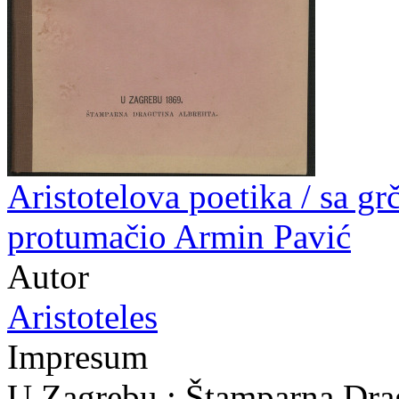
Aristotelova poetika / sa gr
protumačio Armin Pavić
Autor
Aristoteles
Impresum
U Zagrebu : Štamparna Drag