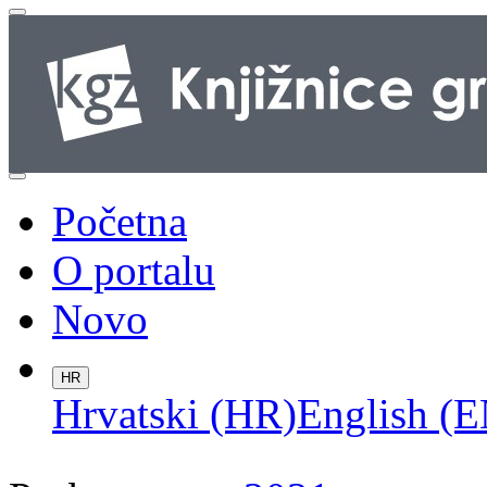
Početna
O portalu
Novo
HR
Hrvatski (HR)
English (E