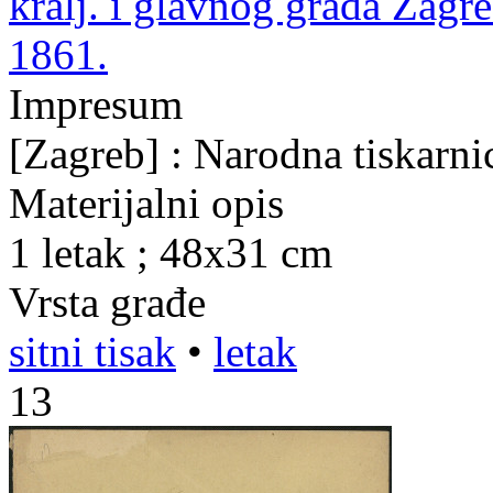
kralj. i glavnog grada Zagr
1861.
Impresum
[Zagreb] : Narodna tiskarni
Materijalni opis
1 letak ; 48x31 cm
Vrsta građe
sitni tisak
•
letak
13