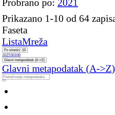
Probrano po:
2021
Prikazano 1-10 od 64 zapis
Faseta
Lista
Mreža
Po stranici: 10
10
25
50
100
Glavni metapodatak (A->Z)
Glavni metapodatak (A->Z)