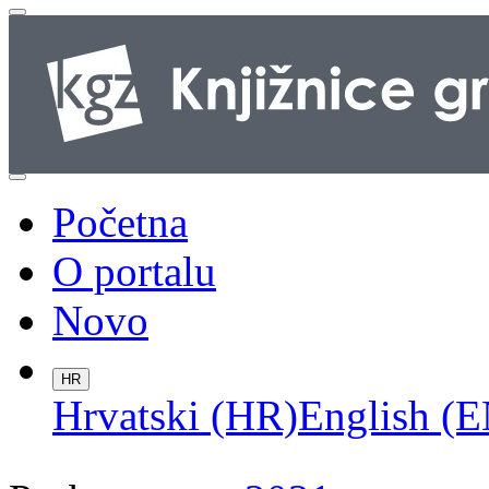
Početna
O portalu
Novo
HR
Hrvatski (HR)
English (E