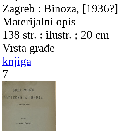
Zagreb : Binoza, [1936?]
Materijalni opis
138 str. : ilustr. ; 20 cm
Vrsta građe
knjiga
7