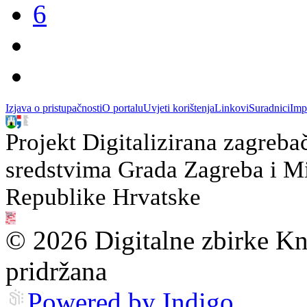
6
Izjava o pristupačnosti
O portalu
Uvjeti korištenja
Linkovi
Suradnici
Imp
Projekt Digitalizirana zagreba
sredstvima Grada Zagreba i Min
Republike Hrvatske
© 2026 Digitalne zbirke Kn
pridržana
Powered by Indigo