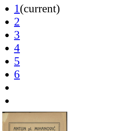
1
(current)
2
3
4
5
6