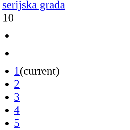
serijska građa
10
1
(current)
2
3
4
5