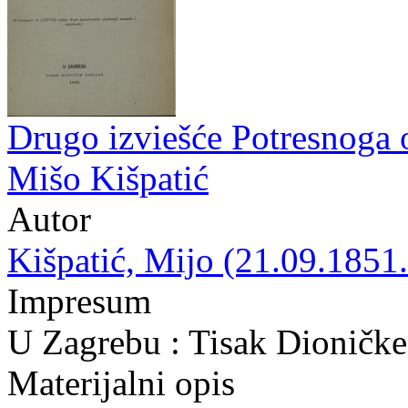
Drugo izviešće Potresnoga 
Mišo Kišpatić
Autor
Kišpatić, Mijo (21.09.1851.
Impresum
U Zagrebu : Tisak Dioničke
Materijalni opis