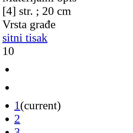
[4] str. ; 20 cm
Vrsta građe
sitni tisak
10
1
(current)
2
3