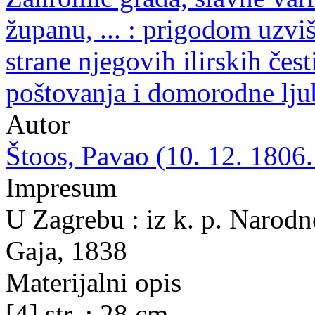
županu, ... : prigodom uzvi
strane njegovih ilirskih čes
poštovanja i domorodne ljub
Autor
Štoos, Pavao (10. 12. 1806.
Impresum
U Zagrebu : iz k. p. Narodne
Gaja, 1838
Materijalni opis
[4] str. ; 28 cm