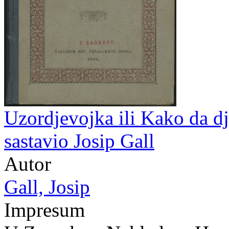
Uzordjevojka ili Kako da dj
sastavio Josip Gall
Autor
Gall, Josip
Impresum