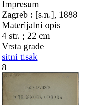
Impresum
Zagreb : [s.n.], 1888
Materijalni opis
4 str. ; 22 cm
Vrsta građe
sitni tisak
8