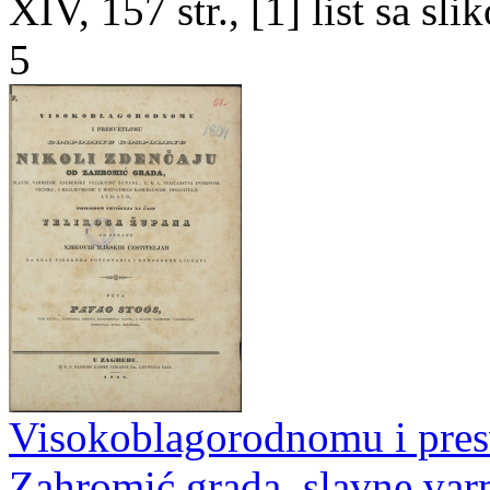
XIV, 157 str., [1] list sa sl
5
Visokoblagorodnomu i presv
Zahromić grada, slavne va