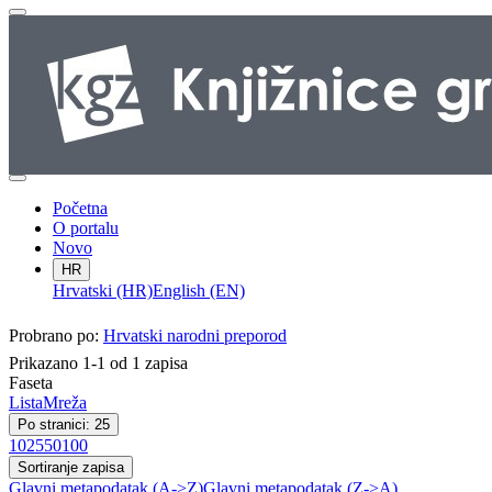
Početna
O portalu
Novo
HR
Hrvatski (HR)
English (EN)
Probrano po:
Hrvatski narodni preporod
Prikazano 1-1 od 1 zapisa
Faseta
Lista
Mreža
Po stranici: 25
10
25
50
100
Sortiranje zapisa
Glavni metapodatak (A->Z)
Glavni metapodatak (Z->A)