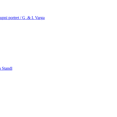
kupni portret / G .& I. Varga
n Standl