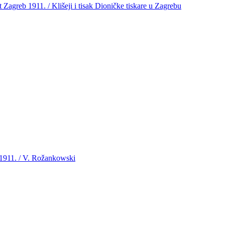
et Zagreb 1911. / Klišeji i tisak Dioničke tiskare u Zagrebu
u 1911. / V. Rožankowski