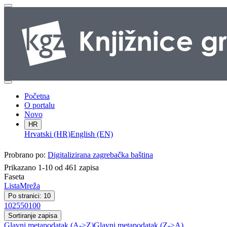
Početna
O portalu
Novo
HR
Hrvatski (HR)
English (EN)
Probrano po:
Digitalizirana zagrebačka baština
Prikazano 1-10 od 461 zapisa
Faseta
Lista
Mreža
Po stranici: 10
10
25
50
100
Sortiranje zapisa
Glavni metapodatak (A->Z)
Glavni metapodatak (Z->A)