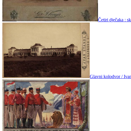
Četiri dječaka : s
Glavni kolodvor / Iva