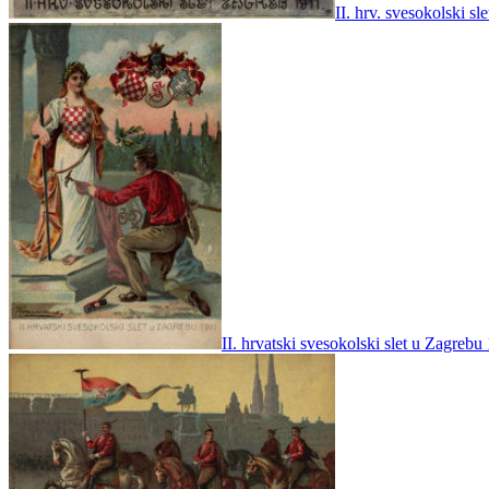
II. hrv. svesokolski sl
II. hrvatski svesokolski slet u Zagreb