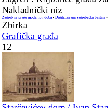
Nakladnički niz
Zagreb na pragu modernog doba
•
Digitalizirana zagrebačka baština
Zbirka
Grafička građa
12
Starčevićev dom / Ivan Sta