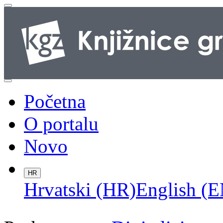
Početna
O portalu
Novo
HR
Hrvatski (HR)
English (E