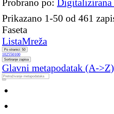
Probrano po:
Digitalizirana
Prikazano 1-50 od 461 zapi
Faseta
Lista
Mreža
Po stranici: 50
10
25
50
100
Sortiranje zapisa
Glavni metapodatak (A->Z)