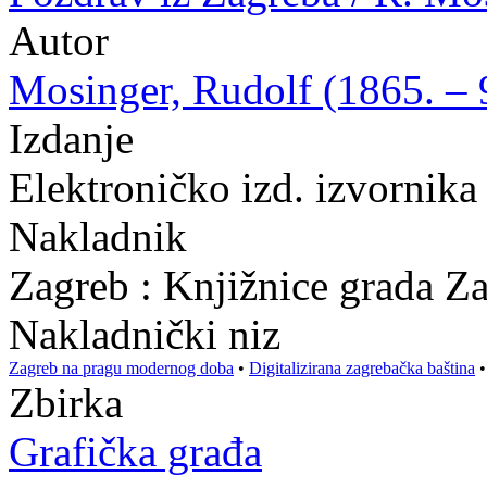
Autor
Mosinger, Rudolf (1865. – 9
Izdanje
Elektroničko izd. izvornika
Nakladnik
Zagreb : Knjižnice grada Z
Nakladnički niz
Zagreb na pragu modernog doba
•
Digitalizirana zagrebačka baština
Zbirka
Grafička građa