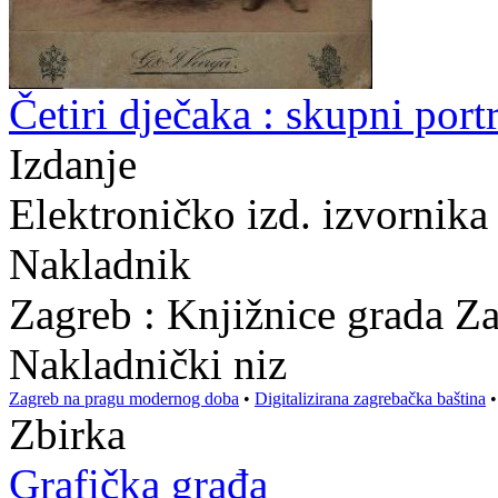
Četiri dječaka : skupni portr
Izdanje
Elektroničko izd. izvornik
Nakladnik
Zagreb : Knjižnice grada Z
Nakladnički niz
Zagreb na pragu modernog doba
•
Digitalizirana zagrebačka baština
Zbirka
Grafička građa