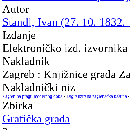
Autor
Standl, Ivan (27. 10. 1832. 
Izdanje
Elektroničko izd. izvornika
Nakladnik
Zagreb : Knjižnice grada Z
Nakladnički niz
Zagreb na pragu modernog doba
•
Digitalizirana zagrebačka baština
Zbirka
Grafička građa