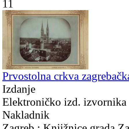
11
Prvostolna crkva zagrebačka
Izdanje
Elektroničko izd. izvornika
Nakladnik
Zagreb : Knjižnice grada Z