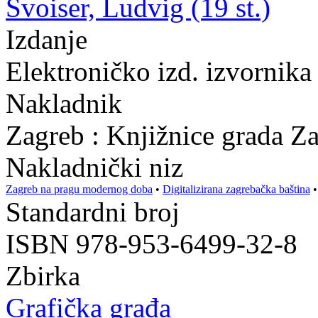
Švoiser, Ludvig (19 st.)
Izdanje
Elektroničko izd. izvornika
Nakladnik
Zagreb : Knjižnice grada Z
Nakladnički niz
Zagreb na pragu modernog doba
•
Digitalizirana zagrebačka baština
Standardni broj
ISBN 978-953-6499-32-8
Zbirka
Grafička građa