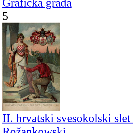
Grafička građa
5
II. hrvatski svesokolski sle
Rožankowski