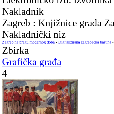
Nakladnik
Zagreb : Knjižnice grada Z
Nakladnički niz
Zagreb na pragu modernog doba
•
Digitalizirana zagrebačka baština
Zbirka
Grafička građa
4