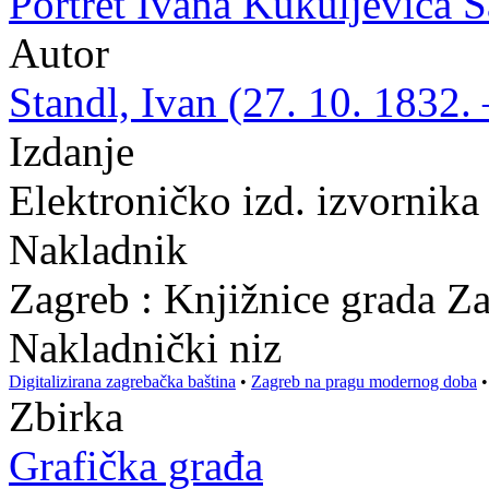
Portret Ivana Kukuljevića S
Autor
Standl, Ivan (27. 10. 1832. 
Izdanje
Elektroničko izd. izvornik
Nakladnik
Zagreb : Knjižnice grada Z
Nakladnički niz
Digitalizirana zagrebačka baština
•
Zagreb na pragu modernog doba
Zbirka
Grafička građa