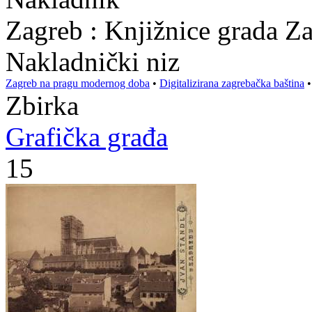
Zagreb : Knjižnice grada Z
Nakladnički niz
Zagreb na pragu modernog doba
•
Digitalizirana zagrebačka baština
Zbirka
Grafička građa
15