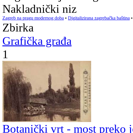
Nakladnički niz
Zagreb na pragu modernog doba
•
Digitalizirana zagrebačka baština
Zbirka
Grafička građa
1
Botanički vrt - most preko j