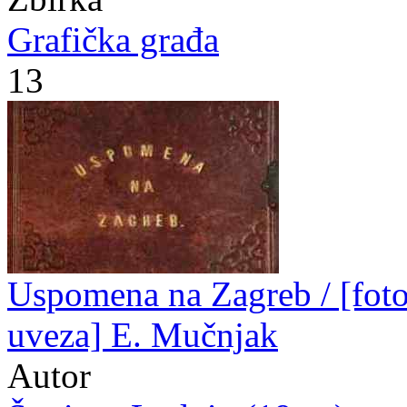
Grafička građa
13
Uspomena na Zagreb / [fotog
uveza] E. Mučnjak
Autor