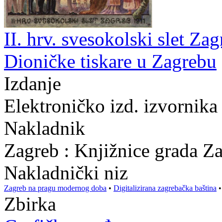
II. hrv. svesokolski slet Zag
Dioničke tiskare u Zagrebu
Izdanje
Elektroničko izd. izvornika
Nakladnik
Zagreb : Knjižnice grada Z
Nakladnički niz
Zagreb na pragu modernog doba
•
Digitalizirana zagrebačka baština
Zbirka