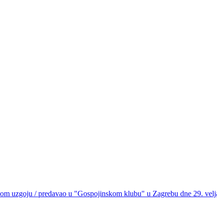
om uzgoju / predavao u "Gospojinskom klubu" u Zagrebu dne 29. velj