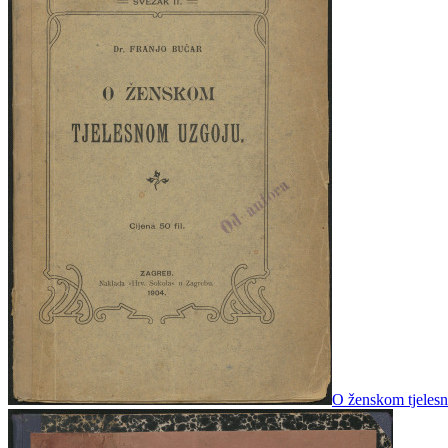
O ženskom tjelesn