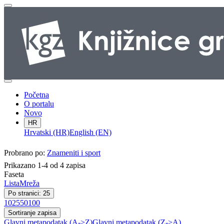
Početna
O portalu
Novo
HR
Hrvatski (HR)
English (EN)
Probrano po:
Znameniti i sport
Prikazano 1-4 od 4 zapisa
Faseta
Lista
Mreža
Po stranici: 25
10
25
50
100
Sortiranje zapisa
Glavni metapodatak (A->Z)
Glavni metapodatak (Z->A)