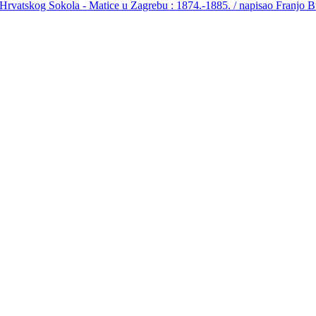
 Hrvatskog Sokola - Matice u Zagrebu : 1874.-1885. / napisao Franjo B