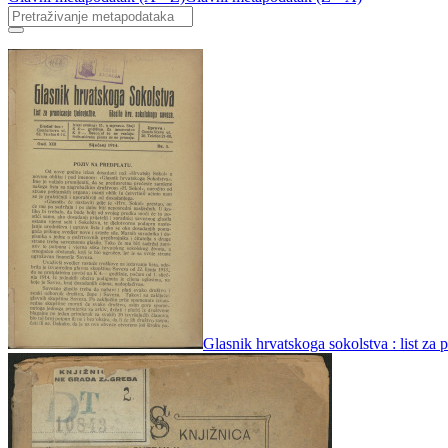
Glasnik hrvatskoga sokolstva : list za 