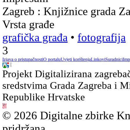
Zagreb : Knjižnice grada Z
Vrsta građe
grafička građa
•
fotografija
3
Izjava o pristupačnosti
O portalu
Uvjeti korištenja
Linkovi
Suradnici
Imp
Projekt Digitalizirana zagreba
sredstvima Grada Zagreba i Min
Republike Hrvatske
© 2026 Digitalne zbirke Kn
pridržana