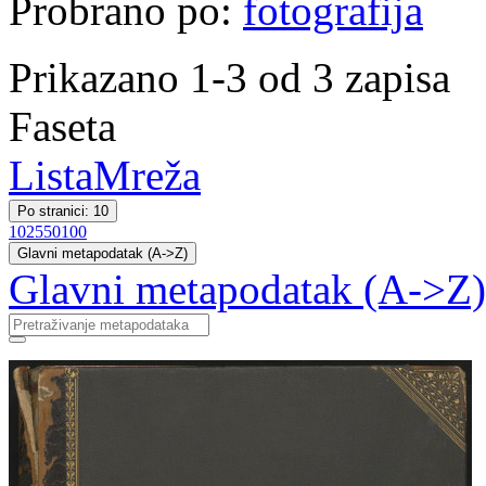
Probrano po:
fotografija
Prikazano 1-3 od 3 zapisa
Faseta
Lista
Mreža
Po stranici: 10
10
25
50
100
Glavni metapodatak (A->Z)
Glavni metapodatak (A->Z)