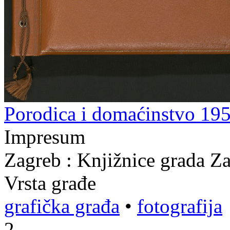
Porodica i domaćinstvo 195
Impresum
Zagreb : Knjižnice grada Z
Vrsta građe
grafička građa
•
fotografija
2