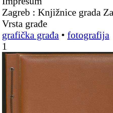
Impresum
Zagreb : Knjižnice grada Z
Vrsta građe
grafička građa
•
fotografija
1