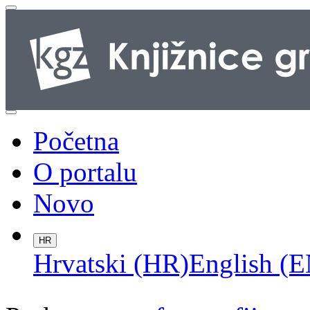
Početna
O portalu
Novo
HR
Hrvatski (HR)
English (E