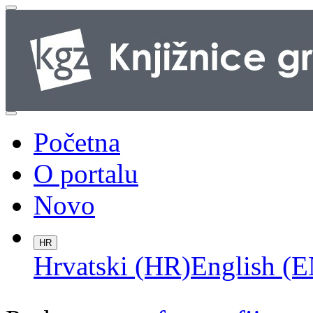
Početna
O portalu
Novo
HR
Hrvatski (HR)
English (E