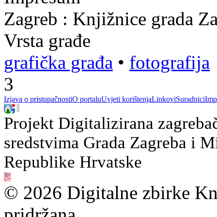
Zagreb : Knjižnice grada Z
Vrsta građe
grafička građa
•
fotografija
3
Izjava o pristupačnosti
O portalu
Uvjeti korištenja
Linkovi
Suradnici
Imp
Projekt Digitalizirana zagreba
sredstvima Grada Zagreba i Min
Republike Hrvatske
© 2026 Digitalne zbirke Kn
pridržana