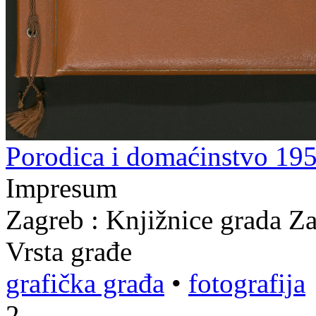
Porodica i domaćinstvo 195
Impresum
Zagreb : Knjižnice grada Z
Vrsta građe
grafička građa
•
fotografija
2