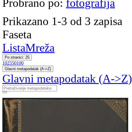
Probrano po:
fotografija
Prikazano 1-3 od 3 zapisa
Faseta
Lista
Mreža
Po stranici: 25
10
25
50
100
Glavni metapodatak (A->Z)
Glavni metapodatak (A->Z)