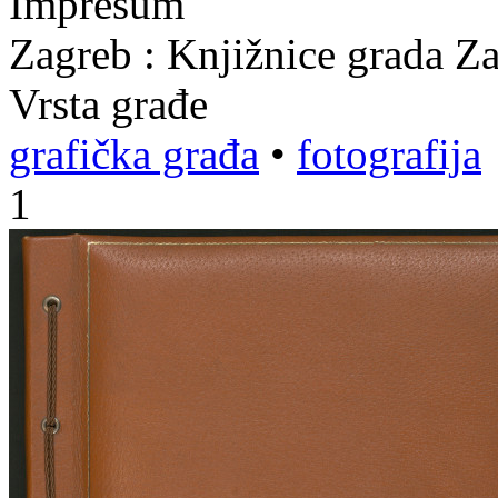
Impresum
Zagreb : Knjižnice grada Z
Vrsta građe
grafička građa
•
fotografija
1