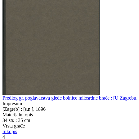
Predlog gr. poglavarstva glede bolnice milosrdne braće : [U Zagrebu,
Impresum
[Zagreb] : [s.n.], 1896
Materijalni opis
34 str. ; 35 cm
Vrsta građe
rukopis
4