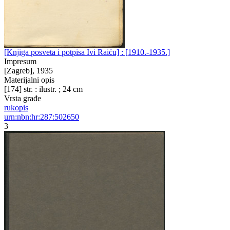
[Knjiga posveta i potpisa Ivi Raiću] : [1910.-1935.]
Impresum
[Zagreb], 1935
Materijalni opis
[174] str. : ilustr. ; 24 cm
Vrsta građe
rukopis
urn:nbn:hr:287:502650
3