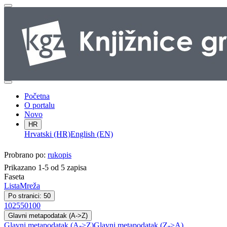
Početna
O portalu
Novo
HR
Hrvatski (HR)
English (EN)
Probrano po:
rukopis
Prikazano 1-5 od 5 zapisa
Faseta
Lista
Mreža
Po stranici: 50
10
25
50
100
Glavni metapodatak (A->Z)
Glavni metapodatak (A->Z)
Glavni metapodatak (Z->A)