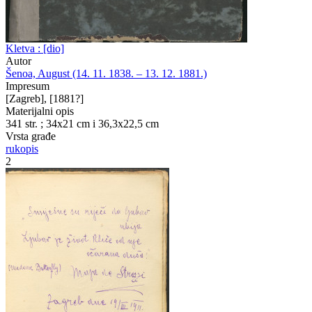
Kletva : [dio]
Autor
Šenoa, August (14. 11. 1838. – 13. 12. 1881.)
Impresum
[Zagreb], [1881?]
Materijalni opis
341 str. ; 34x21 cm i 36,3x22,5 cm
Vrsta građe
rukopis
2