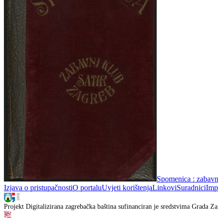
Spomenica : zabavni
Izjava o pristupačnosti
O portalu
Uvjeti korištenja
Linkovi
Suradnici
Imp
Projekt Digitalizirana zagrebačka baština sufinanciran je sredstvima Grada Za