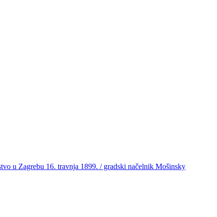
rstvo u Zagrebu 16. travnja 1899. / gradski načelnik Mošinsky