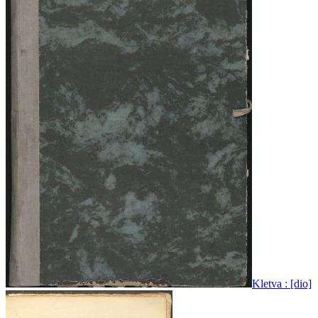
Kletva : [dio]