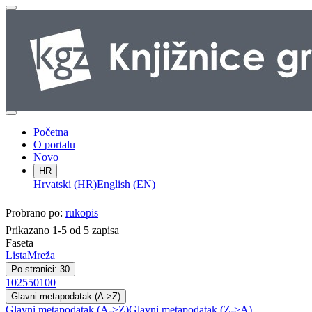
Početna
O portalu
Novo
HR
Hrvatski (HR)
English (EN)
Probrano po:
rukopis
Prikazano 1-5 od 5 zapisa
Faseta
Lista
Mreža
Po stranici: 30
10
25
50
100
Glavni metapodatak (A->Z)
Glavni metapodatak (A->Z)
Glavni metapodatak (Z->A)