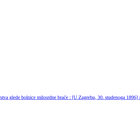
rstva glede bolnice milosrdne braće : [U Zagrebu, 30. studenoga 1896] 