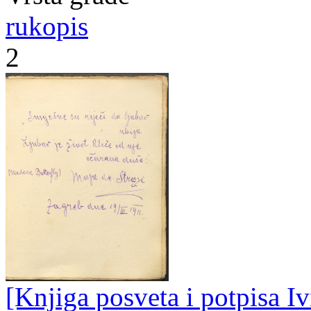
rukopis
2
[Knjiga posveta i potpisa Iv