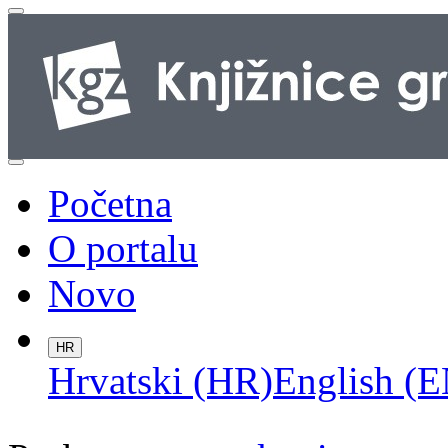
Početna
O portalu
Novo
HR
Hrvatski (HR)
English (E