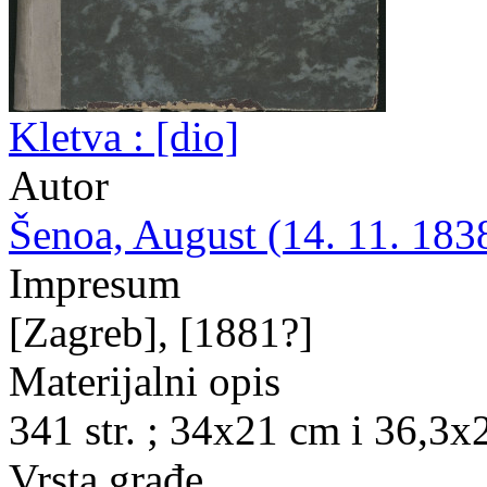
Kletva : [dio]
Autor
Šenoa, August (14. 11. 1838
Impresum
[Zagreb], [1881?]
Materijalni opis
341 str. ; 34x21 cm i 36,3x
Vrsta građe