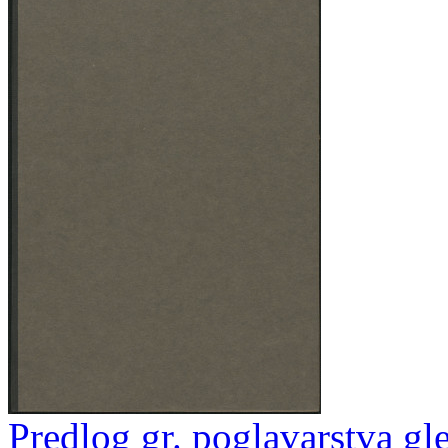
Predlog gr. poglavarstva gl