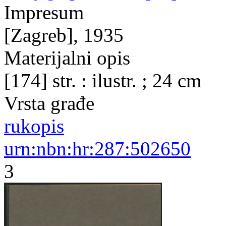
Impresum
[Zagreb], 1935
Materijalni opis
[174] str. : ilustr. ; 24 cm
Vrsta građe
rukopis
urn:nbn:hr:287:502650
3