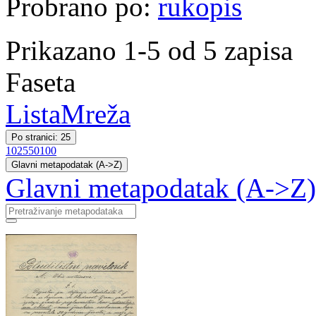
Probrano po:
rukopis
Prikazano 1-5 od 5 zapisa
Faseta
Lista
Mreža
Po stranici: 25
10
25
50
100
Glavni metapodatak (A->Z)
Glavni metapodatak (A->Z)