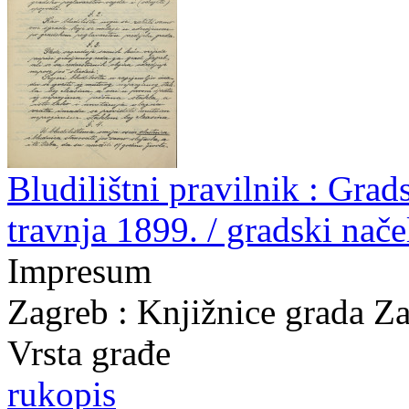
Bludilištni pravilnik : Gra
travnja 1899. / gradski nač
Impresum
Zagreb : Knjižnice grada Z
Vrsta građe
rukopis