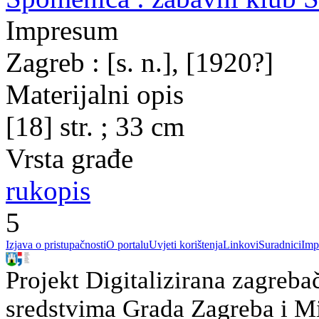
Impresum
Zagreb : [s. n.], [1920?]
Materijalni opis
[18] str. ; 33 cm
Vrsta građe
rukopis
5
Izjava o pristupačnosti
O portalu
Uvjeti korištenja
Linkovi
Suradnici
Imp
Projekt Digitalizirana zagreba
sredstvima Grada Zagreba i Min