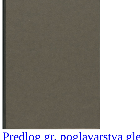
Predlog gr. poglavarstva gl