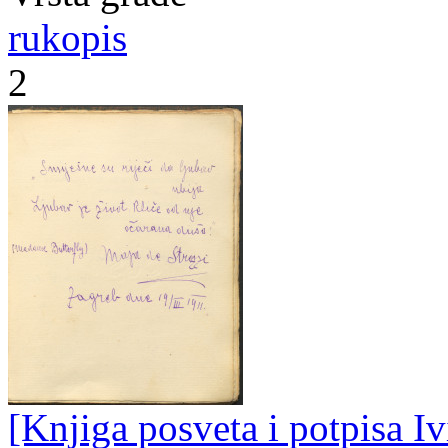
rukopis
2
[Knjiga posveta i potpisa Iv