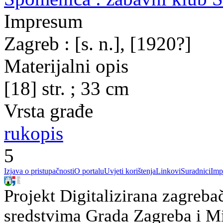
Impresum
Zagreb : [s. n.], [1920?]
Materijalni opis
[18] str. ; 33 cm
Vrsta građe
rukopis
5
Izjava o pristupačnosti
O portalu
Uvjeti korištenja
Linkovi
Suradnici
Imp
Projekt Digitalizirana zagreba
sredstvima Grada Zagreba i Min