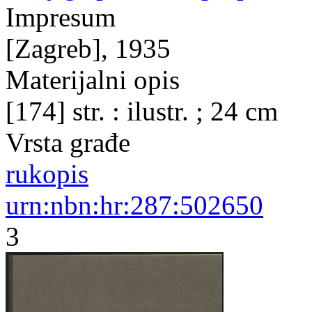
Impresum
[Zagreb], 1935
Materijalni opis
[174] str. : ilustr. ; 24 cm
Vrsta građe
rukopis
urn:nbn:hr:287:502650
3