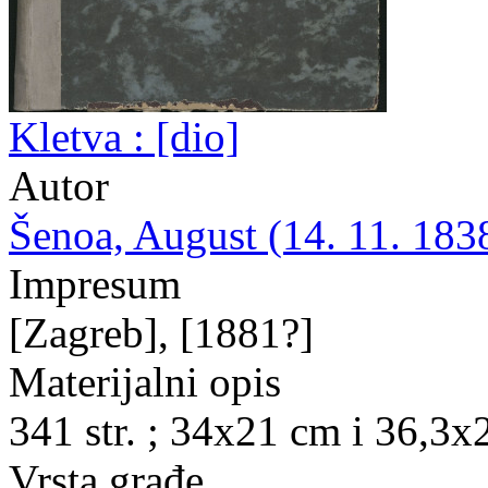
Kletva : [dio]
Autor
Šenoa, August (14. 11. 1838
Impresum
[Zagreb], [1881?]
Materijalni opis
341 str. ; 34x21 cm i 36,3x
Vrsta građe