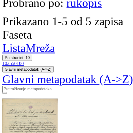
Probrano po:
rukopis
Prikazano 1-5 od 5 zapisa
Faseta
Lista
Mreža
Po stranici: 10
10
25
50
100
Glavni metapodatak (A->Z)
Glavni metapodatak (A->Z)