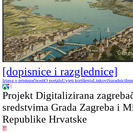
[dopisnice i razglednice]
Izjava o pristupačnosti
O portalu
Uvjeti korištenja
Linkovi
Suradnici
Imp
Projekt Digitalizirana zagreba
sredstvima Grada Zagreba i Min
Republike Hrvatske