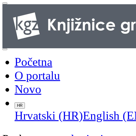
Početna
O portalu
Novo
HR
Hrvatski (HR)
English (E