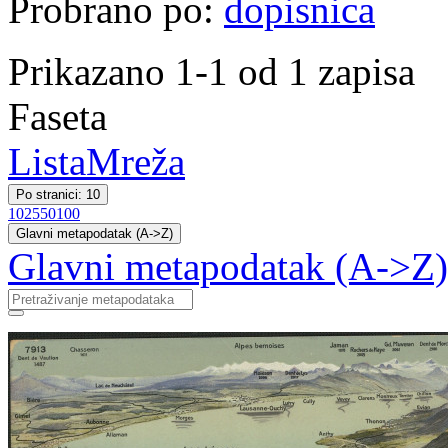
Probrano po:
dopisnica
Prikazano 1-1 od 1 zapisa
Faseta
Lista
Mreža
Po stranici: 10
10
25
50
100
Glavni metapodatak (A->Z)
Glavni metapodatak (A->Z)