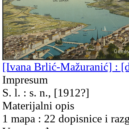
[Ivana Brlić-Mažuranić] : [d
Impresum
S. l. : s. n., [1912?]
Materijalni opis
1 mapa : 22 dopisnice i raz