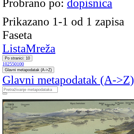
Probrano po:
dopisnica
Prikazano 1-1 od 1 zapisa
Faseta
Lista
Mreža
Po stranici: 10
10
25
50
100
Glavni metapodatak (A->Z)
Glavni metapodatak (A->Z)