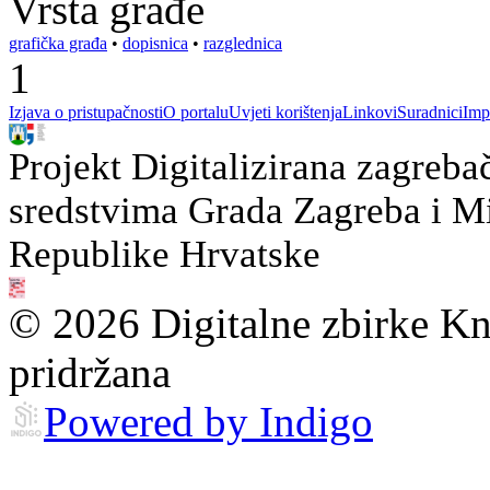
Vrsta građe
grafička građa
•
dopisnica
•
razglednica
1
Izjava o pristupačnosti
O portalu
Uvjeti korištenja
Linkovi
Suradnici
Imp
Projekt Digitalizirana zagreba
sredstvima Grada Zagreba i Min
Republike Hrvatske
© 2026 Digitalne zbirke Kn
pridržana
Powered by Indigo