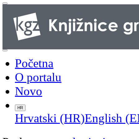
Početna
O portalu
Novo
HR
Hrvatski (HR)
English (E