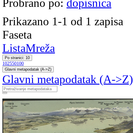
Probrano po:
dopisnica
Prikazano 1-1 od 1 zapisa
Faseta
Lista
Mreža
Po stranici: 10
10
25
50
100
Glavni metapodatak (A->Z)
Glavni metapodatak (A->Z)