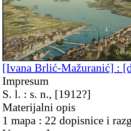
[Ivana Brlić-Mažuranić] : [d
Impresum
S. l. : s. n., [1912?]
Materijalni opis
1 mapa : 22 dopisnice i raz