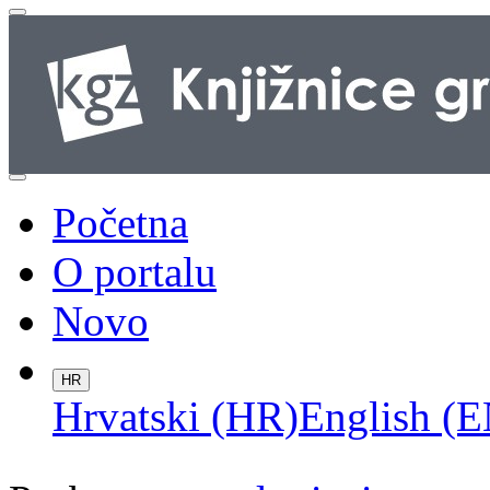
Početna
O portalu
Novo
HR
Hrvatski (HR)
English (E