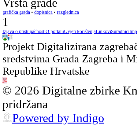
Vrsta građe
grafička građa
•
dopisnica
•
razglednica
1
Izjava o pristupačnosti
O portalu
Uvjeti korištenja
Linkovi
Suradnici
Imp
Projekt Digitalizirana zagreba
sredstvima Grada Zagreba i Min
Republike Hrvatske
© 2026 Digitalne zbirke Kn
pridržana
Powered by Indigo