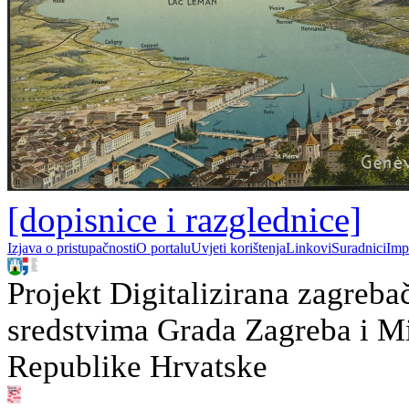
[dopisnice i razglednice]
Izjava o pristupačnosti
O portalu
Uvjeti korištenja
Linkovi
Suradnici
Imp
Projekt Digitalizirana zagreba
sredstvima Grada Zagreba i Min
Republike Hrvatske