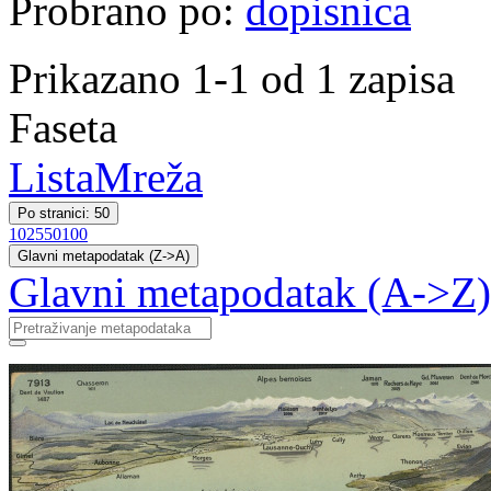
Probrano po:
dopisnica
Prikazano 1-1 od 1 zapisa
Faseta
Lista
Mreža
Po stranici: 50
10
25
50
100
Glavni metapodatak (Z->A)
Glavni metapodatak (A->Z)