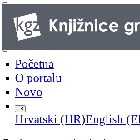
Početna
O portalu
Novo
HR
Hrvatski (HR)
English (E