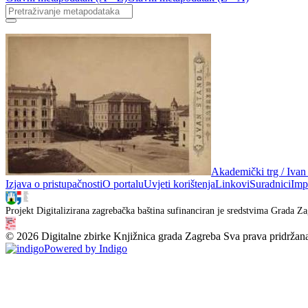
Akademički trg / Ivan
Izjava o pristupačnosti
O portalu
Uvjeti korištenja
Linkovi
Suradnici
Imp
Projekt Digitalizirana zagrebačka baština sufinanciran je sredstvima Grada Za
© 2026 Digitalne zbirke Knjižnica grada Zagreba Sva prava pridržan
Powered by Indigo