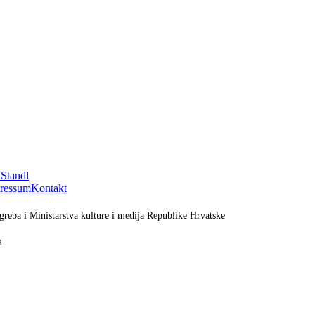
 Standl
ressum
Kontakt
greba i Ministarstva kulture i medija Republike Hrvatske
a