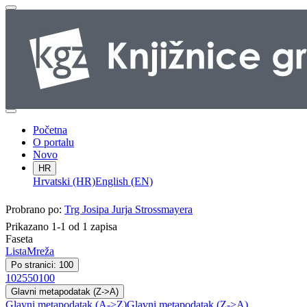
Početna
O portalu
Novo
HR
Hrvatski (HR)
English (EN)
Probrano po:
Trg Josipa Jurja Strossmayera
Prikazano 1-1 od 1 zapisa
Faseta
Lista
Mreža
Po stranici: 100
10
25
50
100
Glavni metapodatak (Z->A)
Glavni metapodatak (A->Z)
Glavni metapodatak (Z->A)