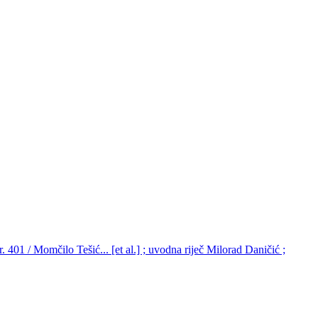
401 / Momčilo Tešić... [et al.] ; uvodna riječ Milorad Daničić ;