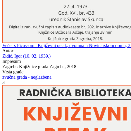
Večer s Picassom : Književni petak, dvorana u Novinarskom domu, 27. 
Autor
Zidić, Igor (10. 02. 1939.)
Impresum
Zagreb : Knjižnice grada Zagreba, 2018
Vrsta građe
zvučna građa - neglazbena
3