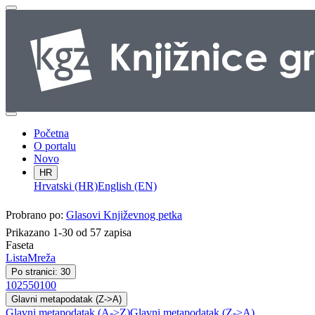
Početna
O portalu
Novo
HR
Hrvatski (HR)
English (EN)
Probrano po:
Glasovi Književnog petka
Prikazano 1-30 od 57 zapisa
Faseta
Lista
Mreža
Po stranici: 30
10
25
50
100
Glavni metapodatak (Z->A)
Glavni metapodatak (A->Z)
Glavni metapodatak (Z->A)