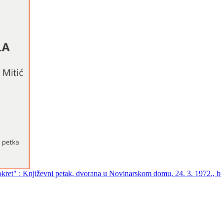
kret" : Književni petak, dvorana u Novinarskom domu, 24. 3. 1972., br. 