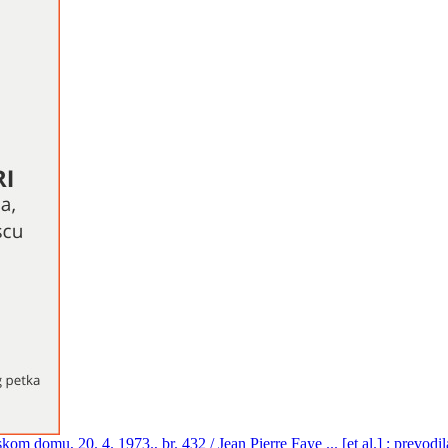
m domu, 20. 4. 1973., br. 432 / Jean Pierre Faye ... [et al.] ; prevodi