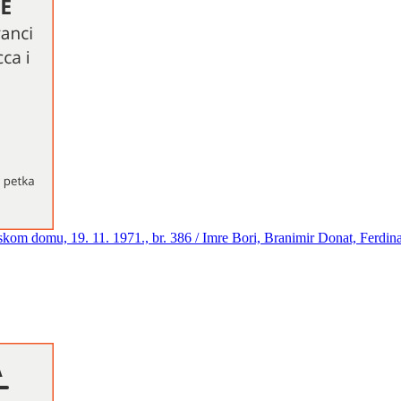
skom domu, 19. 11. 1971., br. 386 / Imre Bori, Branimir Donat, Ferdin