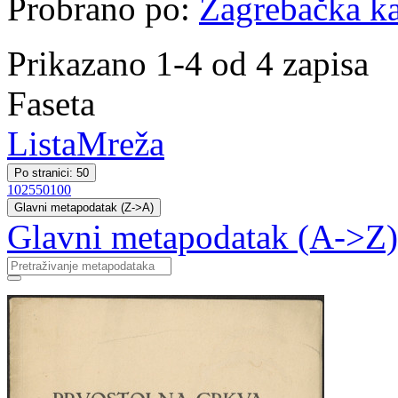
Probrano po:
Zagrebačka ka
Prikazano 1-4 od 4 zapisa
Faseta
Lista
Mreža
Po stranici: 50
10
25
50
100
Glavni metapodatak (Z->A)
Glavni metapodatak (A->Z)