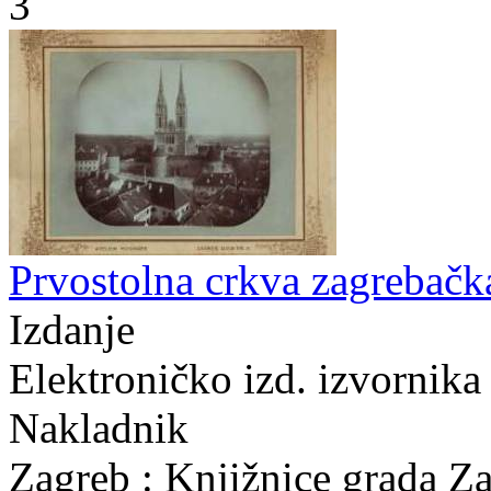
3
Prvostolna crkva zagrebačka
Izdanje
Elektroničko izd. izvornika
Nakladnik
Zagreb : Knjižnice grada Z