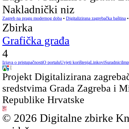
Nakladnički niz
Zagreb na pragu modernog doba
•
Digitalizirana zagrebačka baština
Zbirka
Grafička građa
4
Izjava o pristupačnosti
O portalu
Uvjeti korištenja
Linkovi
Suradnici
Imp
Projekt Digitalizirana zagreba
sredstvima Grada Zagreba i Min
Republike Hrvatske
© 2026 Digitalne zbirke Kn