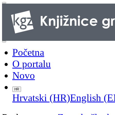
Početna
O portalu
Novo
HR
Hrvatski (HR)
English (E