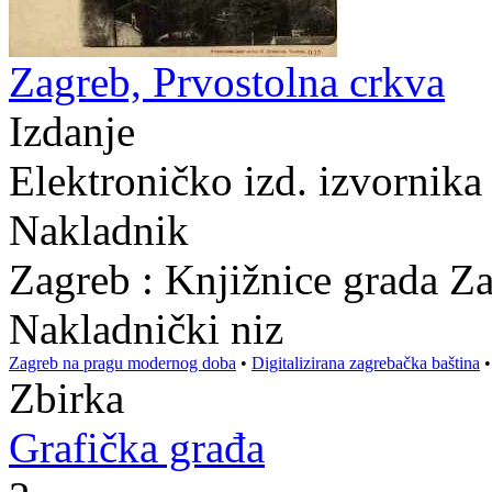
Zagreb, Prvostolna crkva
Izdanje
Elektroničko izd. izvornika
Nakladnik
Zagreb : Knjižnice grada Z
Nakladnički niz
Zagreb na pragu modernog doba
•
Digitalizirana zagrebačka baština
Zbirka
Grafička građa