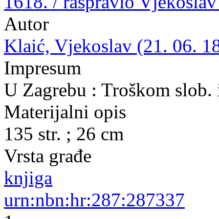
1618. / raspravio Vjekoslav
Autor
Klaić, Vjekoslav (21. 06. 1
Impresum
U Zagrebu : Troškom slob. 
Materijalni opis
135 str. ; 26 cm
Vrsta građe
knjiga
urn:nbn:hr:287:287337