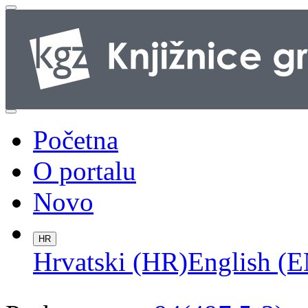
Početna
O portalu
Novo
HR
Hrvatski (HR)
English (E