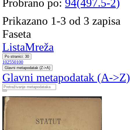
Probrano po:
94(497.5-2)
Prikazano 1-3 od 3 zapisa
Faseta
Lista
Mreža
Po stranici: 30
10
25
50
100
Glavni metapodatak (Z->A)
Glavni metapodatak (A->Z)