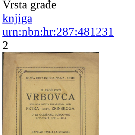
Vrsta građe
knjiga
urn:nbn:hr:287:481231
2