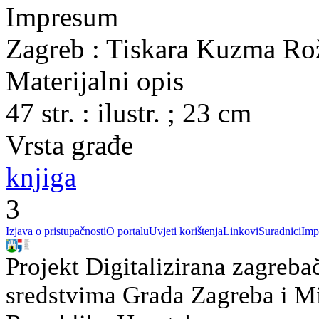
Impresum
Zagreb : Tiskara Kuzma Ro
Materijalni opis
47 str. : ilustr. ; 23 cm
Vrsta građe
knjiga
3
Izjava o pristupačnosti
O portalu
Uvjeti korištenja
Linkovi
Suradnici
Imp
Projekt Digitalizirana zagreba
sredstvima Grada Zagreba i Min