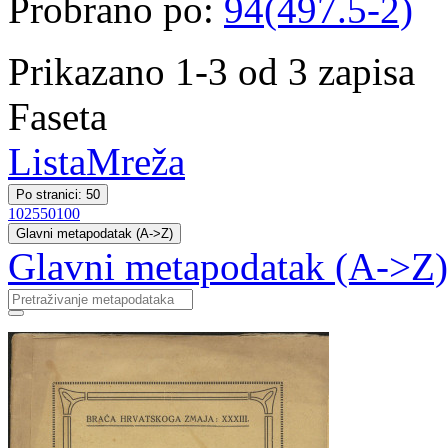
Probrano po:
94(497.5-2)
Prikazano 1-3 od 3 zapisa
Faseta
Lista
Mreža
Po stranici: 50
10
25
50
100
Glavni metapodatak (A->Z)
Glavni metapodatak (A->Z)