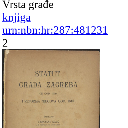
Vrsta građe
knjiga
urn:nbn:hr:287:481231
2