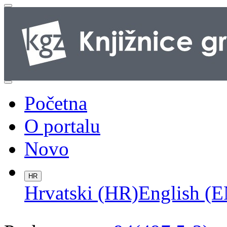
Početna
O portalu
Novo
HR
Hrvatski (HR)
English (E