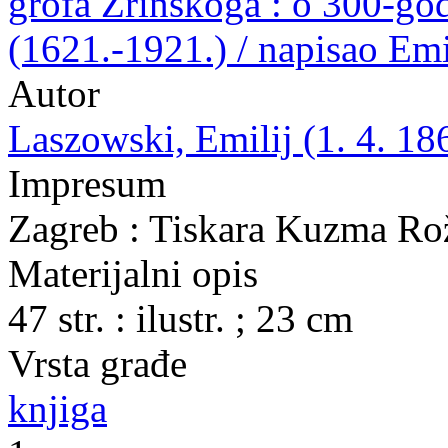
grofa Zrinskoga : o 300-god
(1621.-1921.) / napisao Em
Autor
Laszowski, Emilij (1. 4. 18
Impresum
Zagreb : Tiskara Kuzma Ro
Materijalni opis
47 str. : ilustr. ; 23 cm
Vrsta građe
knjiga