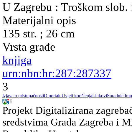
U Zagrebu : Troškom slob. 
Materijalni opis
135 str. ; 26 cm
Vrsta građe
knjiga
urn:nbn:hr:287:287337
3
Izjava o pristupačnosti
O portalu
Uvjeti korištenja
Linkovi
Suradnici
Imp
Projekt Digitalizirana zagreba
sredstvima Grada Zagreba i Min