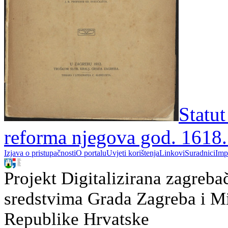
Statu
reforma njegova god. 1618. 
Izjava o pristupačnosti
O portalu
Uvjeti korištenja
Linkovi
Suradnici
Imp
Projekt Digitalizirana zagreba
sredstvima Grada Zagreba i Min
Republike Hrvatske