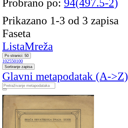
Probrano po:
94(497.5-2)
Prikazano 1-3 od 3 zapisa
Faseta
Lista
Mreža
Po stranici: 50
10
25
50
100
Sortiranje zapisa
Glavni metapodatak (A->Z)