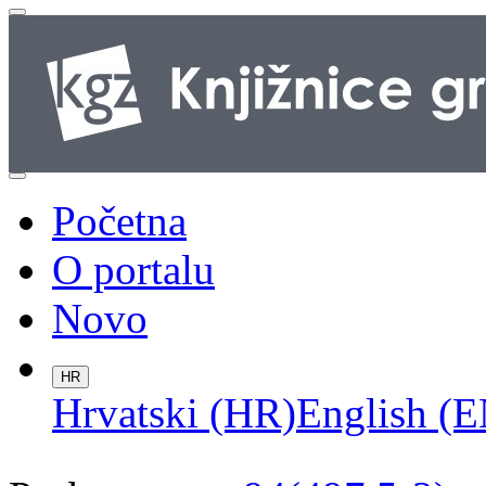
Početna
O portalu
Novo
HR
Hrvatski (HR)
English (E