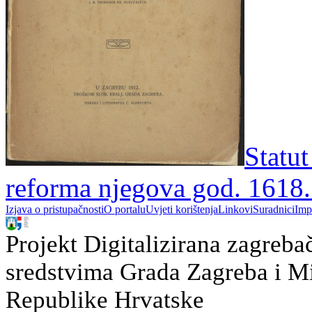
Statu
reforma njegova god. 1618. 
Izjava o pristupačnosti
O portalu
Uvjeti korištenja
Linkovi
Suradnici
Imp
Projekt Digitalizirana zagreba
sredstvima Grada Zagreba i Min
Republike Hrvatske