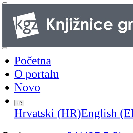
Početna
O portalu
Novo
HR
Hrvatski (HR)
English (E