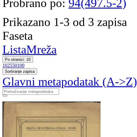
Probrano po:
94(497.5-2)
Prikazano 1-3 od 3 zapisa
Faseta
Lista
Mreža
Po stranici: 10
10
25
50
100
Sortiranje zapisa
Glavni metapodatak (A->Z)