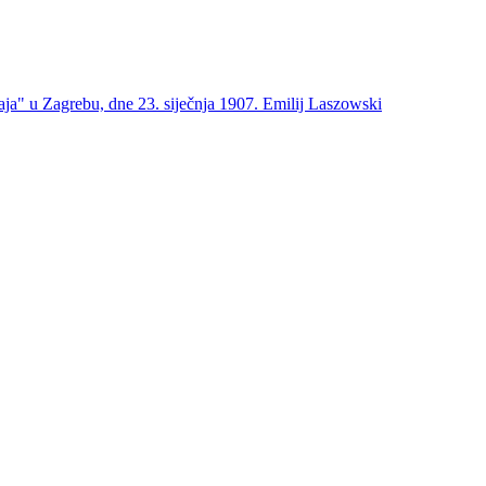
ja" u Zagrebu, dne 23. siječnja 1907. Emilij Laszowski