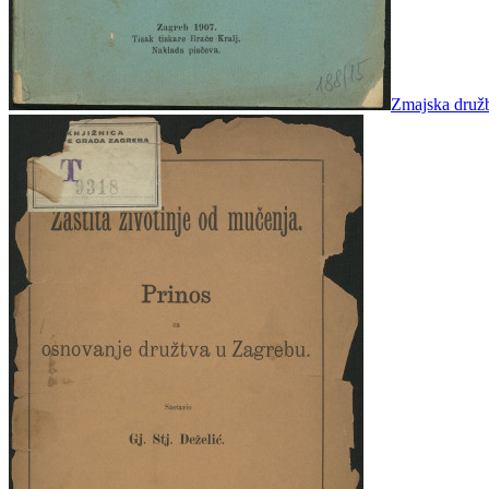
Zmajska družb