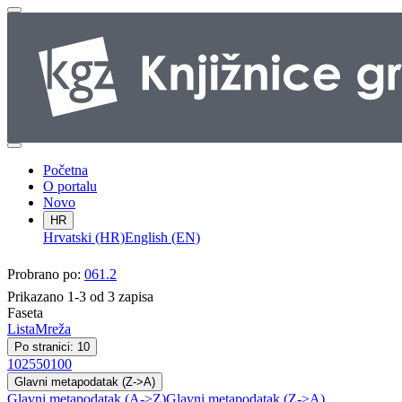
Početna
O portalu
Novo
HR
Hrvatski (HR)
English (EN)
Probrano po:
061.2
Prikazano 1-3 od 3 zapisa
Faseta
Lista
Mreža
Po stranici: 10
10
25
50
100
Glavni metapodatak (Z->A)
Glavni metapodatak (A->Z)
Glavni metapodatak (Z->A)