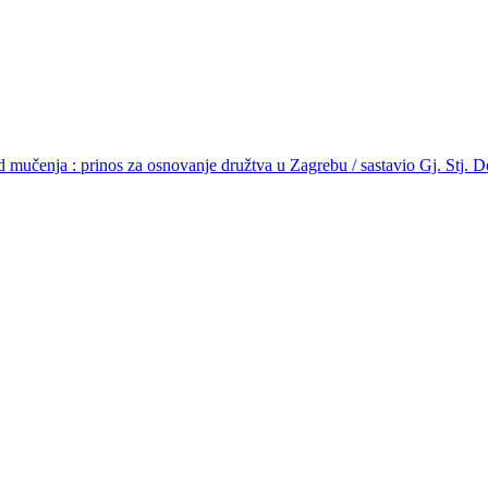
od mučenja : prinos za osnovanje družtva u Zagrebu / sastavio Gj. Stj. D