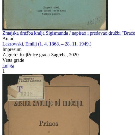
Zmajska družba kralja Sigismunda / napisao i predavao družbi "Braće
Autor
Laszowski, Emilij (1. 4. 1868. – 28. 11. 1949.)
Impresum
Zagreb : Knjižnice grada Zagreba, 2020
Vrsta građe
knjiga
1