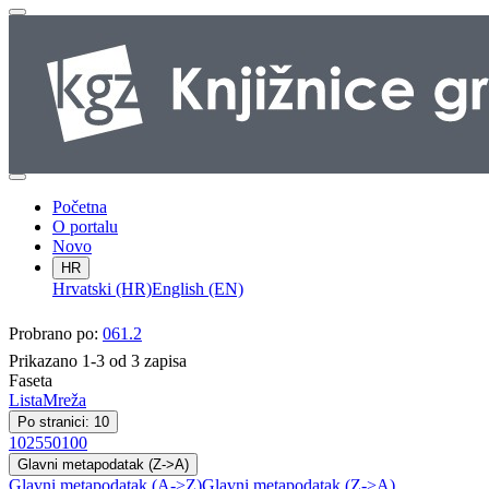
Početna
O portalu
Novo
HR
Hrvatski (HR)
English (EN)
Probrano po:
061.2
Prikazano 1-3 od 3 zapisa
Faseta
Lista
Mreža
Po stranici: 10
10
25
50
100
Glavni metapodatak (Z->A)
Glavni metapodatak (A->Z)
Glavni metapodatak (Z->A)