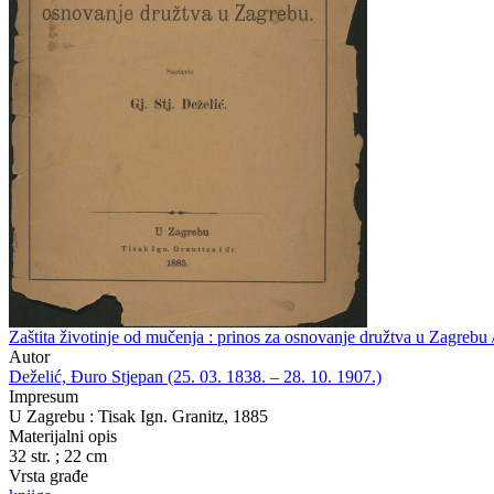
Zaštita životinje od mučenja : prinos za osnovanje družtva u Zagrebu /
Autor
Deželić, Đuro Stjepan (25. 03. 1838. – 28. 10. 1907.)
Impresum
U Zagrebu : Tisak Ign. Granitz, 1885
Materijalni opis
32 str. ; 22 cm
Vrsta građe