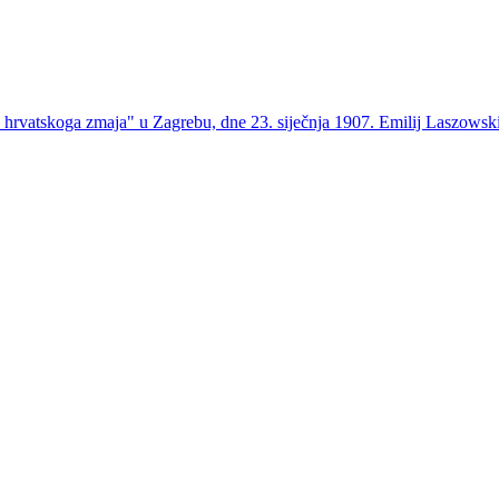
 hrvatskoga zmaja" u Zagrebu, dne 23. siječnja 1907. Emilij Laszowsk