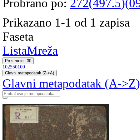
Probrano po:
272(497.5)(0
Prikazano 1-1 od 1 zapisa
Faseta
Lista
Mreža
Po stranici: 30
10
25
50
100
Glavni metapodatak (Z->A)
Glavni metapodatak (A->Z)