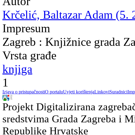
Autor
Krčelić, Baltazar Adam (5. 
Impresum
Zagreb : Knjižnice grada Z
Vrsta građe
knjiga
1
Izjava o pristupačnosti
O portalu
Uvjeti korištenja
Linkovi
Suradnici
Imp
Projekt Digitalizirana zagreba
sredstvima Grada Zagreba i Min
Republike Hrvatske