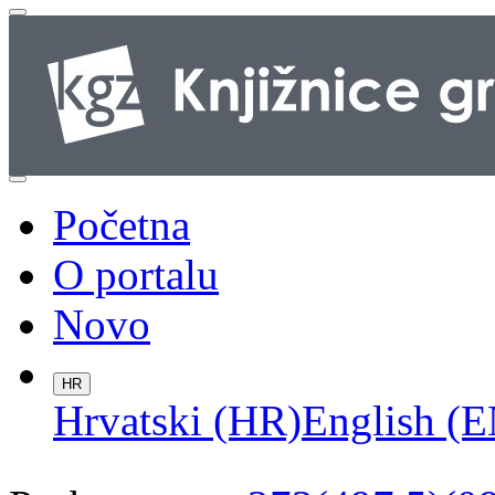
Početna
O portalu
Novo
HR
Hrvatski (HR)
English (E