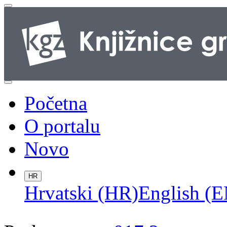
Početna
O portalu
Novo
HR
Hrvatski (HR)
English (E