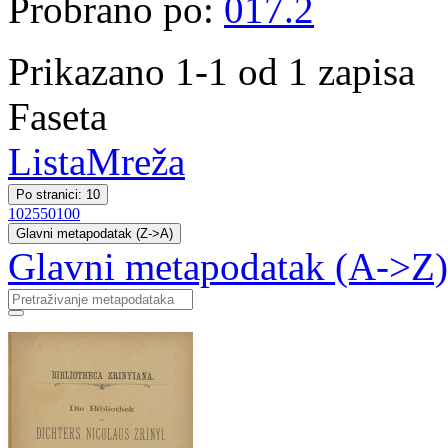
Probrano po:
017.2
Prikazano 1-1 od 1 zapisa
Faseta
Lista
Mreža
Po stranici: 10
10
25
50
100
Glavni metapodatak (Z->A)
Glavni metapodatak (A->Z)