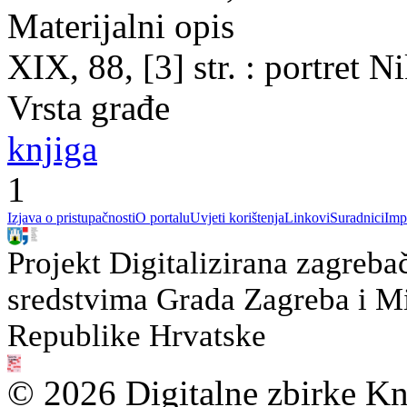
Materijalni opis
XIX, 88, [3] str. : portret 
Vrsta građe
knjiga
1
Izjava o pristupačnosti
O portalu
Uvjeti korištenja
Linkovi
Suradnici
Imp
Projekt Digitalizirana zagreba
sredstvima Grada Zagreba i Min
Republike Hrvatske
© 2026 Digitalne zbirke Kn