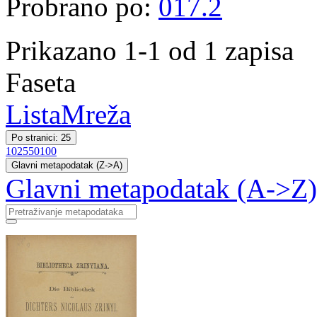
Probrano po:
017.2
Prikazano 1-1 od 1 zapisa
Faseta
Lista
Mreža
Po stranici: 25
10
25
50
100
Glavni metapodatak (Z->A)
Glavni metapodatak (A->Z)