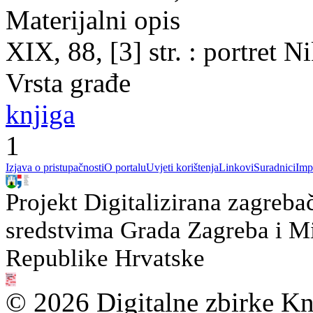
Materijalni opis
XIX, 88, [3] str. : portret 
Vrsta građe
knjiga
1
Izjava o pristupačnosti
O portalu
Uvjeti korištenja
Linkovi
Suradnici
Imp
Projekt Digitalizirana zagreba
sredstvima Grada Zagreba i Min
Republike Hrvatske
© 2026 Digitalne zbirke Kn