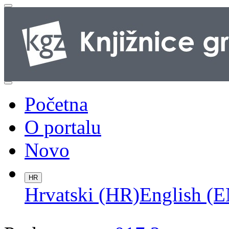
Početna
O portalu
Novo
HR
Hrvatski (HR)
English (E