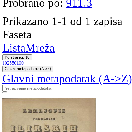
Probrano po:
911.3
Prikazano 1-1 od 1 zapisa
Faseta
Lista
Mreža
Po stranici: 10
10
25
50
100
Glavni metapodatak (A->Z)
Glavni metapodatak (A->Z)