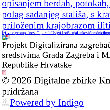
opisanjem berdah, potokah,
polag sadanjeg stališa, s 
priloženim krajobrazom ili
Izjava o pristupačnosti
O portalu
Uvjeti korištenja
Linkovi
Suradnici
Imp
Projekt Digitalizirana zagreba
sredstvima Grada Zagreba i Min
Republike Hrvatske
© 2026 Digitalne zbirke Kn
pridržana
Powered by Indigo