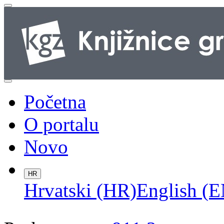
Početna
O portalu
Novo
HR
Hrvatski (HR)
English (E