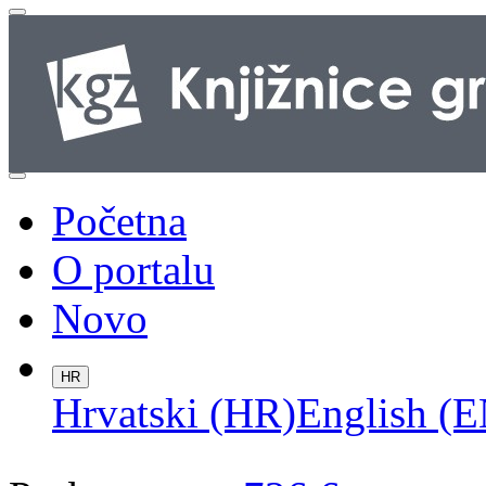
Početna
O portalu
Novo
HR
Hrvatski (HR)
English (E