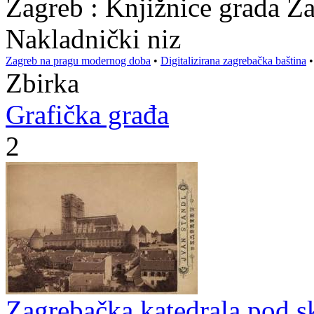
Zagreb : Knjižnice grada Z
Nakladnički niz
Zagreb na pragu modernog doba
•
Digitalizirana zagrebačka baština
Zbirka
Grafička građa
2
Zagrebačka katedrala pod s