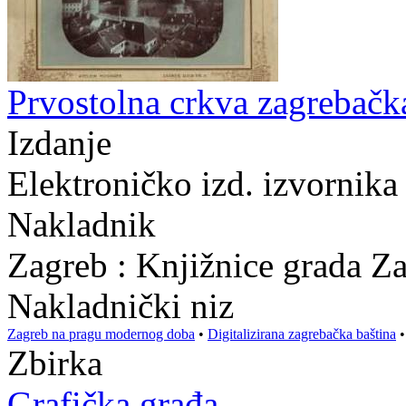
Prvostolna crkva zagrebačka
Izdanje
Elektroničko izd. izvornika
Nakladnik
Zagreb : Knjižnice grada Z
Nakladnički niz
Zagreb na pragu modernog doba
•
Digitalizirana zagrebačka baština
Zbirka
Grafička građa