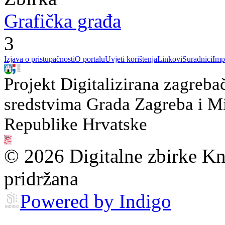
Grafička građa
3
Izjava o pristupačnosti
O portalu
Uvjeti korištenja
Linkovi
Suradnici
Imp
Projekt Digitalizirana zagreba
sredstvima Grada Zagreba i Min
Republike Hrvatske
© 2026 Digitalne zbirke Kn
pridržana
Powered by Indigo