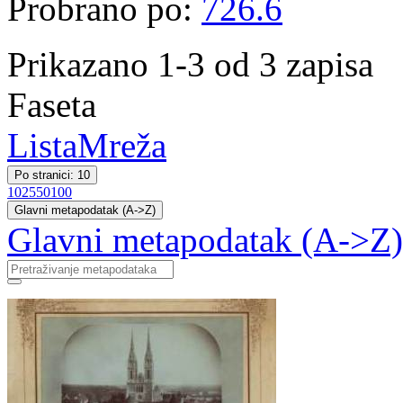
Probrano po:
726.6
Prikazano 1-3 od 3 zapisa
Faseta
Lista
Mreža
Po stranici: 10
10
25
50
100
Glavni metapodatak (A->Z)
Glavni metapodatak (A->Z)