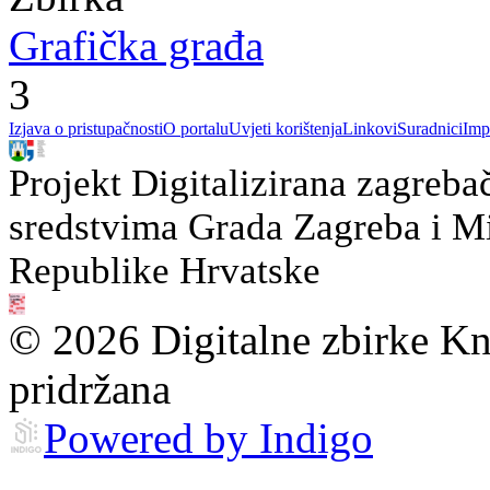
Grafička građa
3
Izjava o pristupačnosti
O portalu
Uvjeti korištenja
Linkovi
Suradnici
Imp
Projekt Digitalizirana zagreba
sredstvima Grada Zagreba i Min
Republike Hrvatske
© 2026 Digitalne zbirke Kn
pridržana
Powered by Indigo