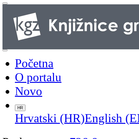
Početna
O portalu
Novo
HR
Hrvatski (HR)
English (E