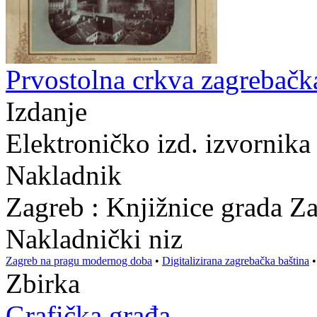
Prvostolna crkva zagrebačka
Izdanje
Elektroničko izd. izvornika
Nakladnik
Zagreb : Knjižnice grada Z
Nakladnički niz
Zagreb na pragu modernog doba
•
Digitalizirana zagrebačka baština
Zbirka
Grafička građa