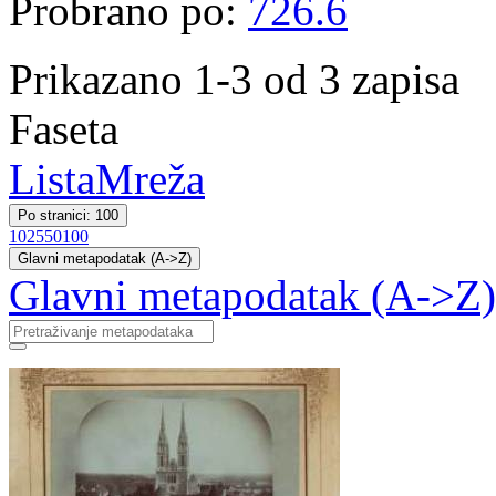
Probrano po:
726.6
Prikazano 1-3 od 3 zapisa
Faseta
Lista
Mreža
Po stranici: 100
10
25
50
100
Glavni metapodatak (A->Z)
Glavni metapodatak (A->Z)