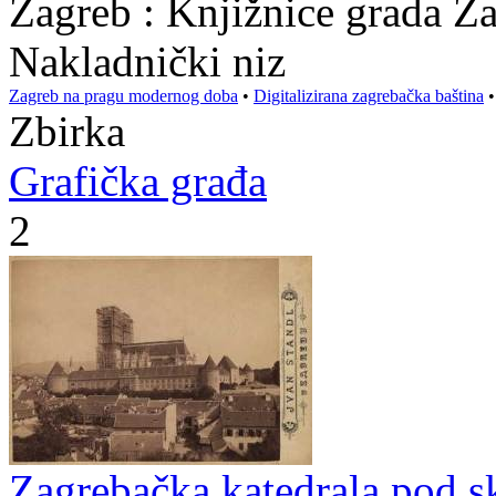
Zagreb : Knjižnice grada Z
Nakladnički niz
Zagreb na pragu modernog doba
•
Digitalizirana zagrebačka baština
Zbirka
Grafička građa
2
Zagrebačka katedrala pod s