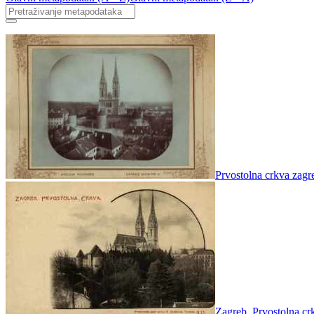
Prvostolna crkva zagr
Zagreb, Prvostolna cr