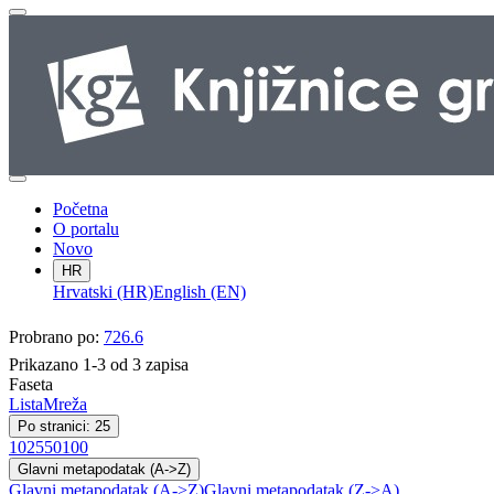
Početna
O portalu
Novo
HR
Hrvatski (HR)
English (EN)
Probrano po:
726.6
Prikazano 1-3 od 3 zapisa
Faseta
Lista
Mreža
Po stranici: 25
10
25
50
100
Glavni metapodatak (A->Z)
Glavni metapodatak (A->Z)
Glavni metapodatak (Z->A)