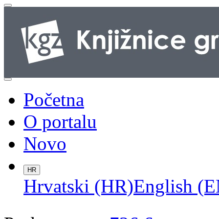
Početna
O portalu
Novo
HR
Hrvatski (HR)
English (E