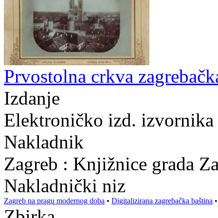
Prvostolna crkva zagrebačka
Izdanje
Elektroničko izd. izvornika
Nakladnik
Zagreb : Knjižnice grada Z
Nakladnički niz
Zagreb na pragu modernog doba
•
Digitalizirana zagrebačka baština
Zbirka