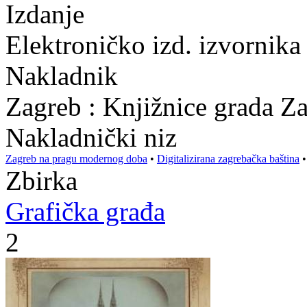
Izdanje
Elektroničko izd. izvornika
Nakladnik
Zagreb : Knjižnice grada Z
Nakladnički niz
Zagreb na pragu modernog doba
•
Digitalizirana zagrebačka baština
Zbirka
Grafička građa
2