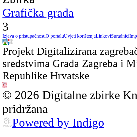
Grafička građa
3
Izjava o pristupačnosti
O portalu
Uvjeti korištenja
Linkovi
Suradnici
Imp
Projekt Digitalizirana zagreba
sredstvima Grada Zagreba i Min
Republike Hrvatske
© 2026 Digitalne zbirke Kn
pridržana
Powered by Indigo