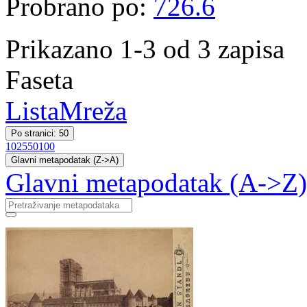
Probrano po:
726.6
Prikazano 1-3 od 3 zapisa
Faseta
Lista
Mreža
Po stranici: 50
10
25
50
100
Glavni metapodatak (Z->A)
Glavni metapodatak (A->Z)