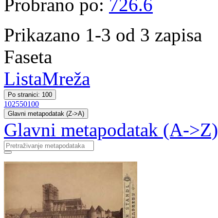
Probrano po:
726.6
Prikazano 1-3 od 3 zapisa
Faseta
Lista
Mreža
Po stranici: 100
10
25
50
100
Glavni metapodatak (Z->A)
Glavni metapodatak (A->Z)