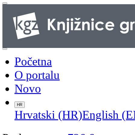
Početna
O portalu
Novo
HR
Hrvatski (HR)
English (E