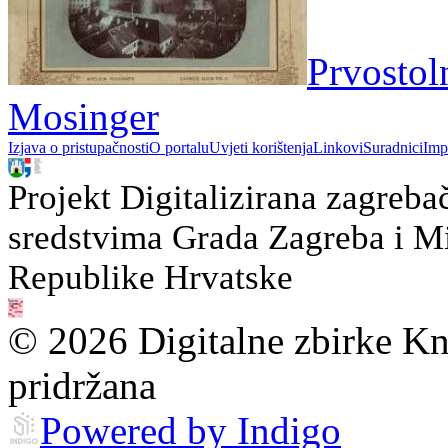
Prvostol
Mosinger
Izjava o pristupačnosti
O portalu
Uvjeti korištenja
Linkovi
Suradnici
Imp
Projekt Digitalizirana zagreba
sredstvima Grada Zagreba i Min
Republike Hrvatske
© 2026 Digitalne zbirke Kn
pridržana
Powered by Indigo