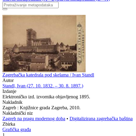
Zagrebačka katedrala pod skelama / Ivan Standl
Autor
Standl, Ivan (27. 10. 1832. – 30. 8. 1897.)
Izdanje
Elektroničko izd. izvornika objavljenog 1895.
Nakladnik
Zagreb : Knjižnice grada Zagreba, 2010.
Nakladnički niz
Zagreb na pragu modernog doba
•
Digitalizirana zagrebačka baština
Zbirka
Grafička građa
1