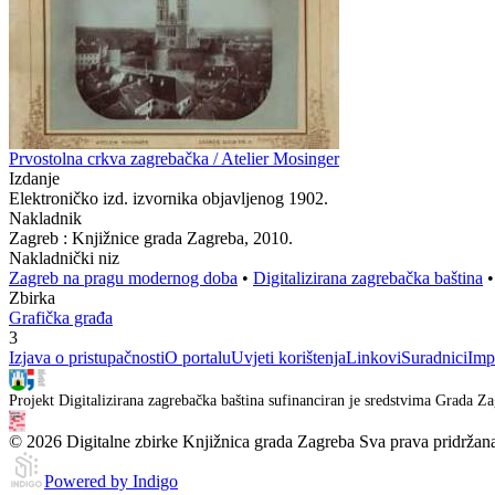
Prvostolna crkva zagrebačka / Atelier Mosinger
Izdanje
Elektroničko izd. izvornika objavljenog 1902.
Nakladnik
Zagreb : Knjižnice grada Zagreba, 2010.
Nakladnički niz
Zagreb na pragu modernog doba
•
Digitalizirana zagrebačka baština
Zbirka
Grafička građa
3
Izjava o pristupačnosti
O portalu
Uvjeti korištenja
Linkovi
Suradnici
Imp
Projekt Digitalizirana zagrebačka baština sufinanciran je sredstvima Grada Za
© 2026 Digitalne zbirke Knjižnica grada Zagreba Sva prava pridržan
Powered by Indigo