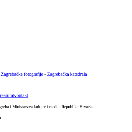
•
Zagrebačke fotografije
•
Zagrebačka katedrala
ressum
Kontakt
greba i Ministarstva kulture i medija Republike Hrvatske
a