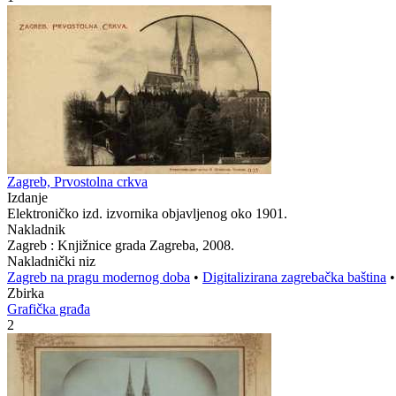
Zagreb, Prvostolna crkva
Izdanje
Elektroničko izd. izvornika objavljenog oko 1901.
Nakladnik
Zagreb : Knjižnice grada Zagreba, 2008.
Nakladnički niz
Zagreb na pragu modernog doba
•
Digitalizirana zagrebačka baština
Zbirka
Grafička građa
2