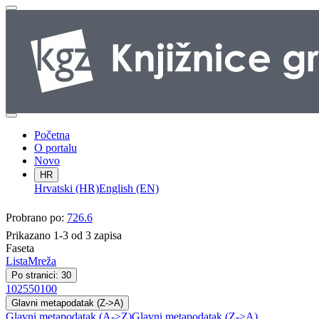
Početna
O portalu
Novo
HR
Hrvatski (HR)
English (EN)
Probrano po:
726.6
Prikazano 1-3 od 3 zapisa
Faseta
Lista
Mreža
Po stranici: 30
10
25
50
100
Glavni metapodatak (Z->A)
Glavni metapodatak (A->Z)
Glavni metapodatak (Z->A)