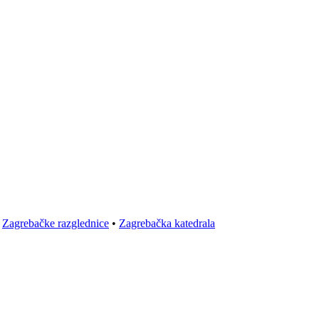
•
Zagrebačke razglednice
•
Zagrebačka katedrala