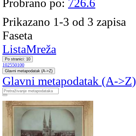
Probrano po:
726.6
Prikazano 1-3 od 3 zapisa
Faseta
Lista
Mreža
Po stranici: 10
10
25
50
100
Glavni metapodatak (A->Z)
Glavni metapodatak (A->Z)