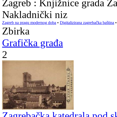
Zagreb : Knjižnice grada Z
Nakladnički niz
Zagreb na pragu modernog doba
•
Digitalizirana zagrebačka baština
Zbirka
Grafička građa
2
Zagrebačka katedrala pod s