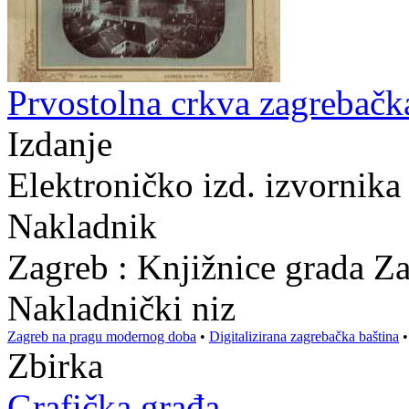
Prvostolna crkva zagrebačka
Izdanje
Elektroničko izd. izvornika
Nakladnik
Zagreb : Knjižnice grada Z
Nakladnički niz
Zagreb na pragu modernog doba
•
Digitalizirana zagrebačka baština
Zbirka
Grafička građa