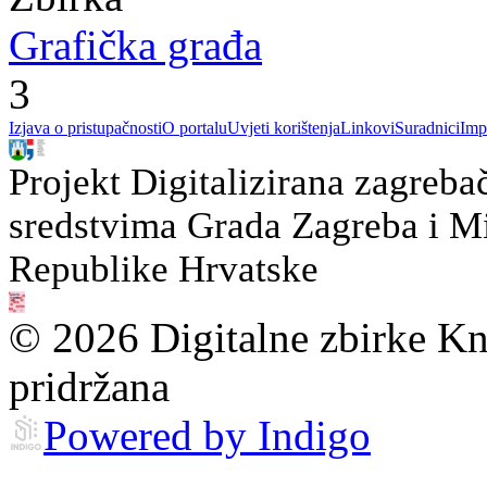
Grafička građa
3
Izjava o pristupačnosti
O portalu
Uvjeti korištenja
Linkovi
Suradnici
Imp
Projekt Digitalizirana zagreba
sredstvima Grada Zagreba i Min
Republike Hrvatske
© 2026 Digitalne zbirke Kn
pridržana
Powered by Indigo