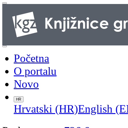
Početna
O portalu
Novo
HR
Hrvatski (HR)
English (E