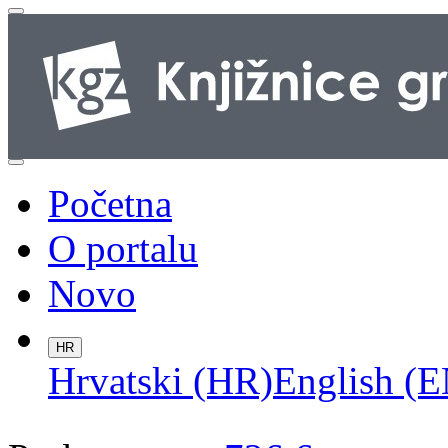
Početna
O portalu
Novo
HR
Hrvatski (HR)
English (E