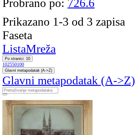
Probrano po:
726.6
Prikazano 1-3 od 3 zapisa
Faseta
Lista
Mreža
Po stranici: 10
10
25
50
100
Glavni metapodatak (A->Z)
Glavni metapodatak (A->Z)