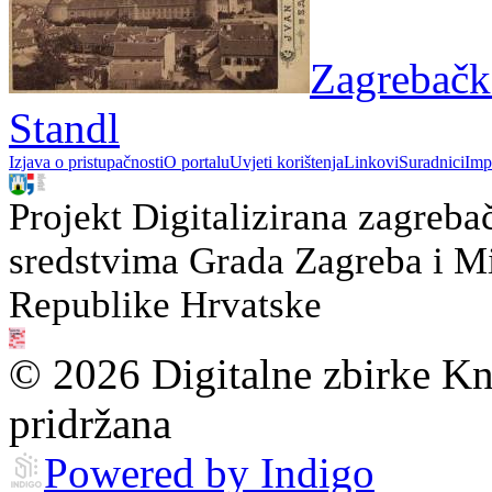
Zagrebačka
Standl
Izjava o pristupačnosti
O portalu
Uvjeti korištenja
Linkovi
Suradnici
Imp
Projekt Digitalizirana zagreba
sredstvima Grada Zagreba i Min
Republike Hrvatske
© 2026 Digitalne zbirke Kn
pridržana
Powered by Indigo