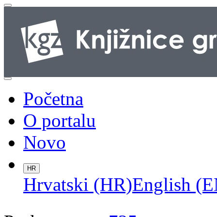
Početna
O portalu
Novo
HR
Hrvatski (HR)
English (E