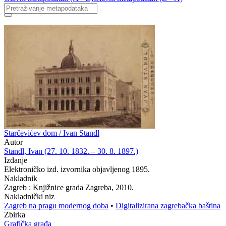
Starčevićev dom / Ivan Standl
Autor
Standl, Ivan (27. 10. 1832. – 30. 8. 1897.)
Izdanje
Elektroničko izd. izvornika objavljenog 1895.
Nakladnik
Zagreb : Knjižnice grada Zagreba, 2010.
Nakladnički niz
Zagreb na pragu modernog doba
•
Digitalizirana zagrebačka baština
Zbirka
Grafička građa