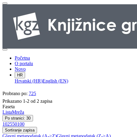
Početna
O portalu
Novo
HR
Hrvatski (HR)
English (EN)
Probrano po:
725
Prikazano 1-2 od 2 zapisa
Faseta
Lista
Mreža
Po stranici: 30
10
25
50
100
Sortiranje zapisa
Glavni metapodatak (A->Z)
Glavni metapodatak (Z->A)