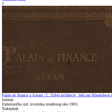
1
Palais de finance a Agram : L. Zobel architecte : bâti par Hönigsberg 
Izdanje
Elektroničko izd. izvornika izrađenog oko 1903.
Nakladnik