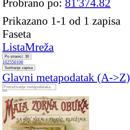
Probrano po:
81'374.82
Prikazano 1-1 od 1 zapisa
Faseta
Lista
Mreža
Po stranici: 30
10
25
50
100
Sortiranje zapisa
Glavni metapodatak (A->Z)