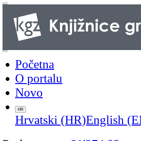
Početna
O portalu
Novo
HR
Hrvatski (HR)
English (E