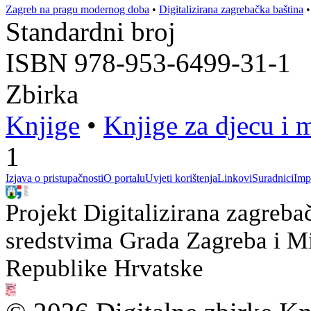
Zagreb na pragu modernog doba
•
Digitalizirana zagrebačka baština
Standardni broj
ISBN 978-953-6499-31-1
Zbirka
Knjige
•
Knjige za djecu i 
1
Izjava o pristupačnosti
O portalu
Uvjeti korištenja
Linkovi
Suradnici
Imp
Projekt Digitalizirana zagreba
sredstvima Grada Zagreba i Min
Republike Hrvatske