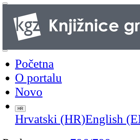
Početna
O portalu
Novo
HR
Hrvatski (HR)
English (E