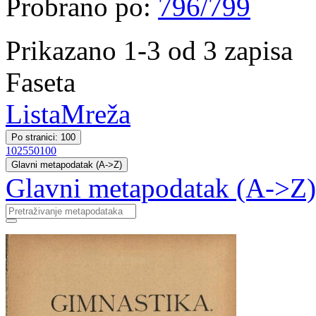
Probrano po:
796/799
Prikazano 1-3 od 3 zapisa
Faseta
Lista
Mreža
Po stranici: 100
10
25
50
100
Glavni metapodatak (A->Z)
Glavni metapodatak (A->Z)