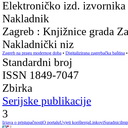
Elektroničko izd. izvornika 
Nakladnik
Zagreb : Knjižnice grada Z
Nakladnički niz
Zagreb na pragu modernog doba
•
Digitalizirana zagrebačka baština
Standardni broj
ISSN 1849-7047
Zbirka
Serijske publikacije
3
Izjava o pristupačnosti
O portalu
Uvjeti korištenja
Linkovi
Suradnici
Imp