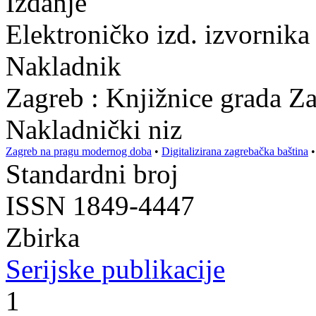
Izdanje
Elektroničko izd. izvornika 
Nakladnik
Zagreb : Knjižnice grada Z
Nakladnički niz
Zagreb na pragu modernog doba
•
Digitalizirana zagrebačka baština
Standardni broj
ISSN 1849-4447
Zbirka
Serijske publikacije
1