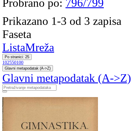
Probrano po:
796/799
Prikazano 1-3 od 3 zapisa
Faseta
Lista
Mreža
Po stranici: 25
10
25
50
100
Glavni metapodatak (A->Z)
Glavni metapodatak (A->Z)