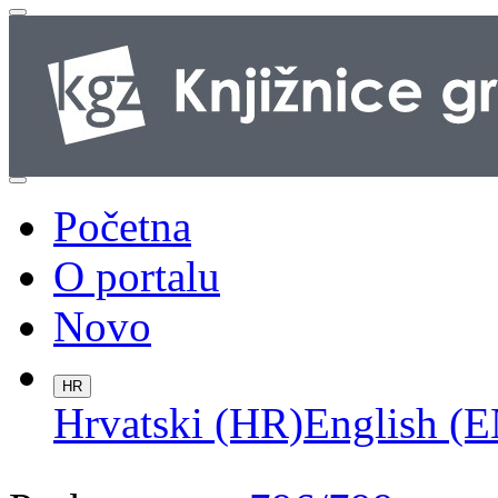
Početna
O portalu
Novo
HR
Hrvatski (HR)
English (E