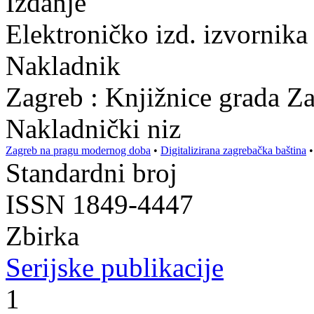
Izdanje
Elektroničko izd. izvornika 
Nakladnik
Zagreb : Knjižnice grada Z
Nakladnički niz
Zagreb na pragu modernog doba
•
Digitalizirana zagrebačka baština
Standardni broj
ISSN 1849-4447
Zbirka
Serijske publikacije
1