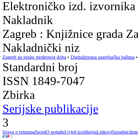
Elektroničko izd. izvornika 
Nakladnik
Zagreb : Knjižnice grada Z
Nakladnički niz
Zagreb na pragu modernog doba
•
Digitalizirana zagrebačka baština
Standardni broj
ISSN 1849-7047
Zbirka
Serijske publikacije
3
Izjava o pristupačnosti
O portalu
Uvjeti korištenja
Linkovi
Suradnici
Imp