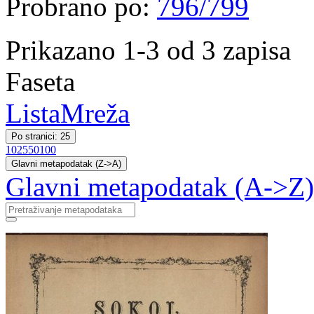
Probrano po:
796/799
Prikazano 1-3 od 3 zapisa
Faseta
Lista
Mreža
Po stranici: 25
10
25
50
100
Glavni metapodatak (Z->A)
Glavni metapodatak (A->Z)