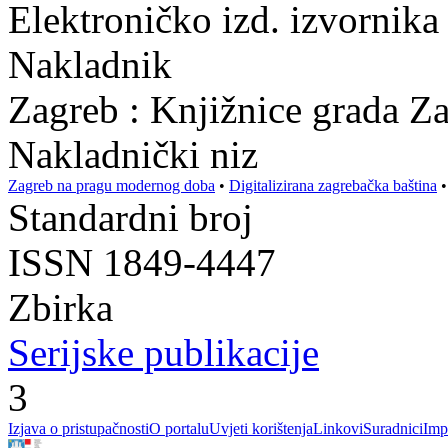
Elektroničko izd. izvornika 
Nakladnik
Zagreb : Knjižnice grada Z
Nakladnički niz
Zagreb na pragu modernog doba
•
Digitalizirana zagrebačka baština
Standardni broj
ISSN 1849-4447
Zbirka
Serijske publikacije
3
Izjava o pristupačnosti
O portalu
Uvjeti korištenja
Linkovi
Suradnici
Imp