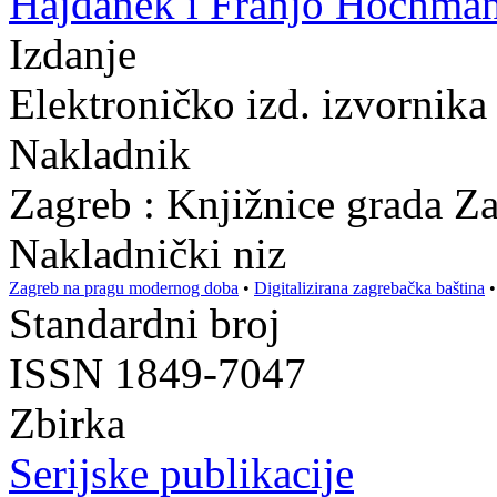
Hajdanek i Franjo Hochman
Izdanje
Elektroničko izd. izvornika 
Nakladnik
Zagreb : Knjižnice grada Z
Nakladnički niz
Zagreb na pragu modernog doba
•
Digitalizirana zagrebačka baština
Standardni broj
ISSN 1849-7047
Zbirka
Serijske publikacije