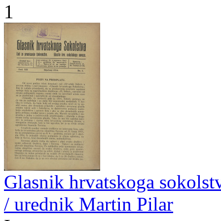
1
Glasnik hrvatskoga sokolstva
/ urednik Martin Pilar