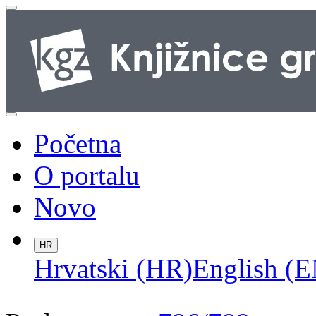
Početna
O portalu
Novo
HR
Hrvatski (HR)
English (E