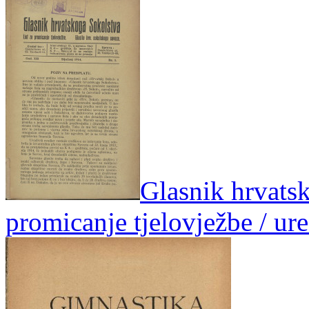
Glasnik hrvatsk
promicanje tjelovježbe / ur