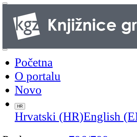
Početna
O portalu
Novo
HR
Hrvatski (HR)
English (E