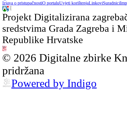
Izjava o pristupačnosti
O portalu
Uvjeti korištenja
Linkovi
Suradnici
Imp
Projekt Digitalizirana zagreba
sredstvima Grada Zagreba i Min
Republike Hrvatske
© 2026 Digitalne zbirke Kn
pridržana
Powered by Indigo