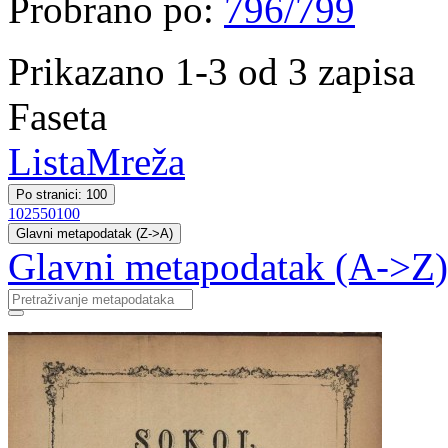
Probrano po:
796/799
Prikazano 1-3 od 3 zapisa
Faseta
Lista
Mreža
Po stranici: 100
10
25
50
100
Glavni metapodatak (Z->A)
Glavni metapodatak (A->Z)